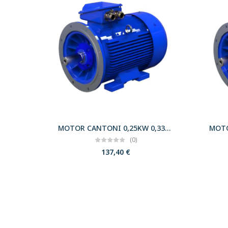
MOTOR CANTONI 0,25KW 0,33CV 3000 B35 T63 230/400 IE2
(0)
137,40
€