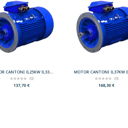
MOTOR CANTONI 0,25KW 0,33CV 3000 B5 T63 230/400 IE2
(0)
(0)
137,70
€
168,30
€