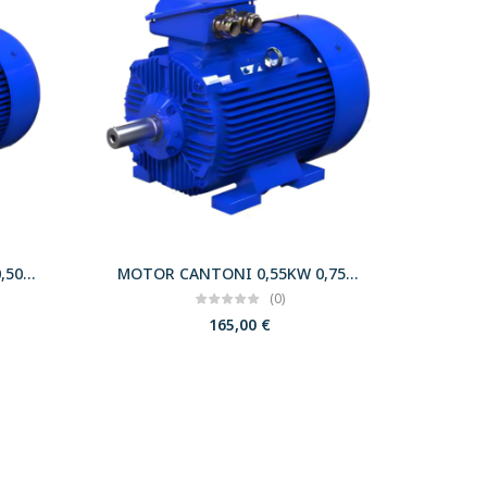
MOTOR CANTONI 0,37KW 0,50CV 3000 B5 T71 230/400 IE2
MOTOR CANTONI 0,55KW 0,75CV 3000 B3 T71 230/400 IE2
(0)
165,00
€