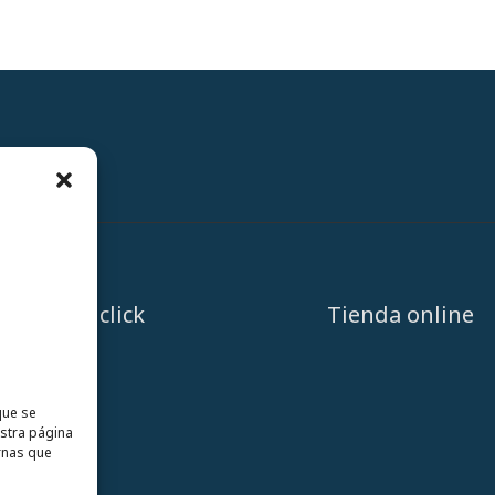
A un click
Tienda online
que se
estra página
rnas que