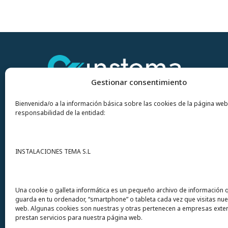
Gestionar consentimiento
Bienvenida/o a la información básica sobre las cookies de la página web
responsabilidad de la entidad:
Contacto
INSTALACIONES TEMA S.L
Instalaciones Tema
S.L. Avda del Mar 72
Una cookie o galleta informática es un pequeño archivo de información 
guarda en tu ordenador, “smartphone” o tableta cada vez que visitas nu
12200 Onda (Castellón) España
web. Algunas cookies son nuestras y otras pertenecen a empresas exte
prestan servicios para nuestra página web.
Teléfono
(+34) 964 60 34 34