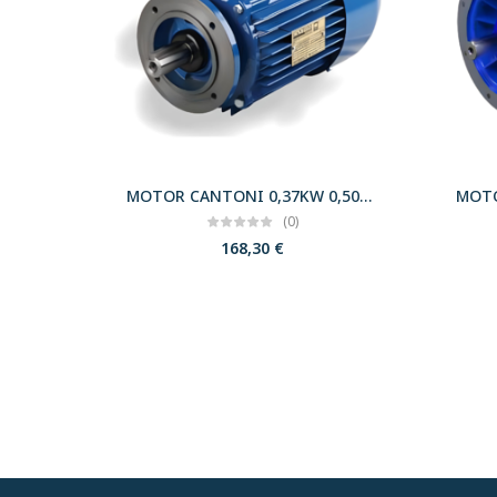
MOTOR CANTONI 0,37KW 0,50CV 3000 B14 T71 230/400 IE2
(0)
168,30
€