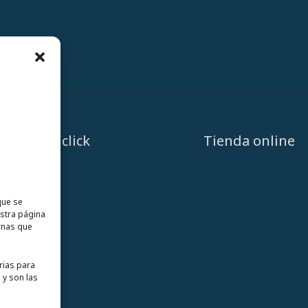
A un click
Tienda online
que se
estra página
rnas que
rias para
 y son las