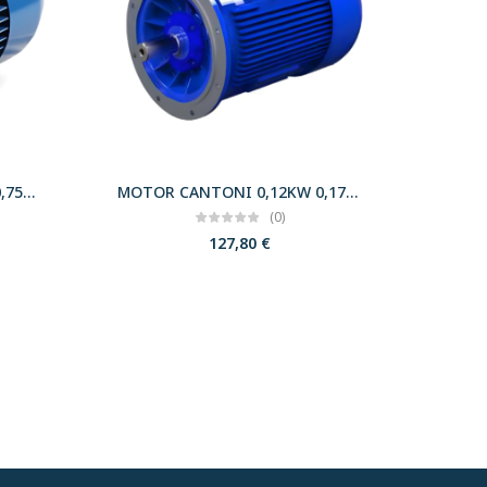
MOTOR CANTONI 0,55KW 0,75CV 3000 B14 T71 230/400 IE2
MOTOR CANTONI 0,12KW 0,17CV 3000 B5 T56 230/400 IE2
(0)
127,80
€