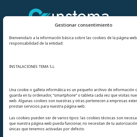
Gestionar consentimiento
Bienvenida/o a la información básica sobre las cookies de la página web
responsabilidad de la entidad:
Contacto
INSTALACIONES TEMA S.L
Instalaciones Tema
S.L. Avda del Mar 72
Una cookie o galleta informática es un pequeño archivo de información 
guarda en tu ordenador, “smartphone” o tableta cada vez que visitas nu
12200 Onda (Castellón) España
web. Algunas cookies son nuestras y otras pertenecen a empresas exte
prestan servicios para nuestra página web.
Teléfono
(+34) 964 60 34 34
Las cookies pueden ser de varios tipos: las cookies técnicas son necesa
Urgencias y whatsapp
649 406 493
que nuestra página web pueda funcionar, no necesitan de tu autorización
únicas que tenemos activadas por defecto.