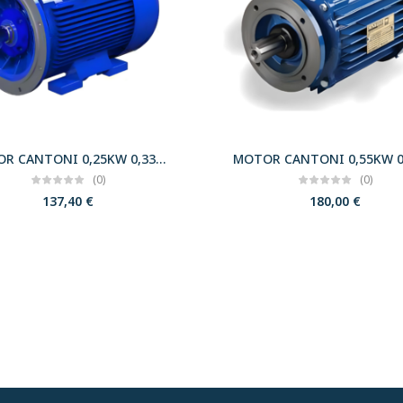
MOTOR CANTONI 0,25KW 0,33CV 3000 B35 T63 230/400 IE2
(0)
(0)
137,40
€
180,00
€