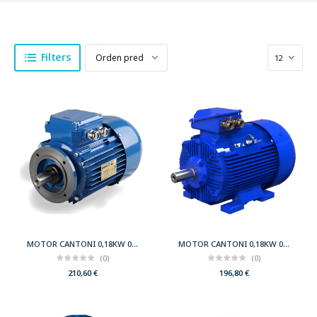
Filters
MOTOR CANTONI 0,18KW 0,25CV 750 B14 T80 230/400 IE2
MOTOR CANTONI 0,18KW 0,25CV 750 B3 T80 230/400 IE2
(0)
(0)
210,60
€
196,80
€