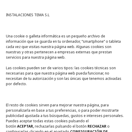
INSTALACIONES TEMA S.L
Una cookie o galleta informática es un pequeño archivo de
información que se guarda en tu ordenador, “smartphone” o tableta
cada vez que visitas nuestra página web. Algunas cookies son
nuestras y otras pertenecen a empresas externas que prestan
servicios para nuestra página web.
Las cookies pueden ser de varios tipos: las cookies técnicas son
necesarias para que nuestra página web pueda funcionar, no
A un click
necesitan de tu autorización y son las únicas que tenemos activadas
por defecto.
Tienda online
Legal
El resto de cookies sirven para mejorar nuestra página, para
personalizarla en base a tus preferencias, o para poder mostrarte
publicidad ajustada a tus búsquedas, gustos e intereses personales.
Política de privacidad
Puedes aceptar todas estas cookies pulsando el
botón
ACEPTAR,
rechazarlas pulsando el botón
RECHAZAR
o
Política de Cookies
configurarlas clicando en el apartado
CONFIGURACIÓN DE