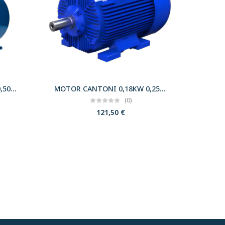
MOTOR CANTONI 0,37KW 0,50CV 3000 B34 T71 230/400 IE2
MOTOR CANTONI 0,18KW 0,25CV 3000 B3 T63 230/400 IE2
(0)
121,50
€