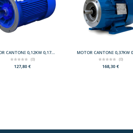
MOTOR CANTONI 0,12KW 0,17CV 3000 B5 T56 230/400 IE2
(0)
(0)
127,80
€
168,30
€