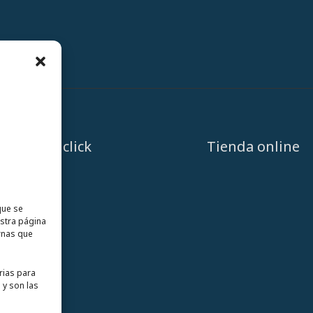
A un click
Tienda online
que se
estra página
rnas que
rias para
 y son las