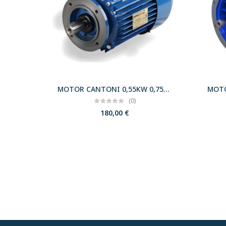
MOTOR CANTONI 0,55KW 0,75CV 3000 B14 T71 230/400 IE2
(0)
180,00
€