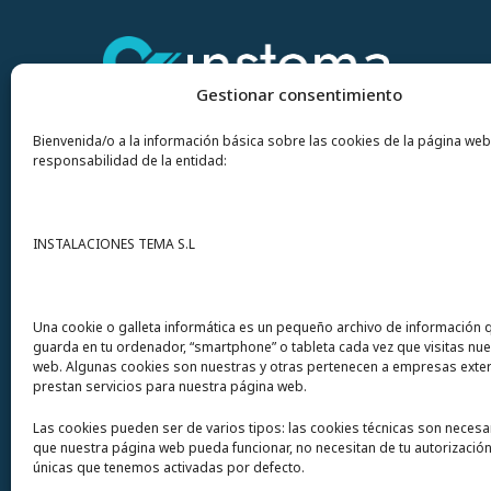
Gestionar consentimiento
Bienvenida/o a la información básica sobre las cookies de la página web
responsabilidad de la entidad:
Contacto
INSTALACIONES TEMA S.L
Instalaciones Tema
S.L. Avda del Mar 72
Una cookie o galleta informática es un pequeño archivo de información 
guarda en tu ordenador, “smartphone” o tableta cada vez que visitas nu
12200 Onda (Castellón) España
web. Algunas cookies son nuestras y otras pertenecen a empresas exte
prestan servicios para nuestra página web.
Teléfono
(+34) 964 60 34 34
Las cookies pueden ser de varios tipos: las cookies técnicas son necesa
Urgencias y whatsapp
649 406 493
que nuestra página web pueda funcionar, no necesitan de tu autorización
únicas que tenemos activadas por defecto.