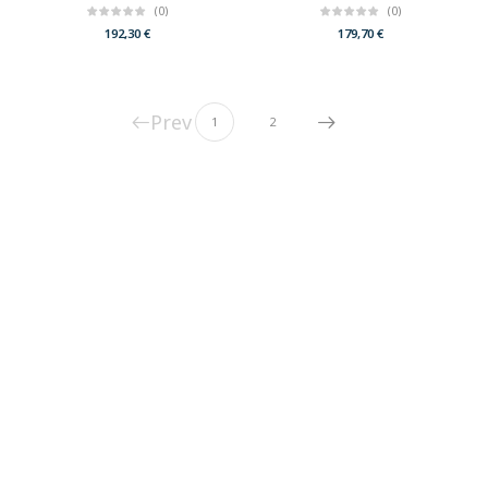
(0)
(0)
192,30
€
179,70
€
Prev
1
2