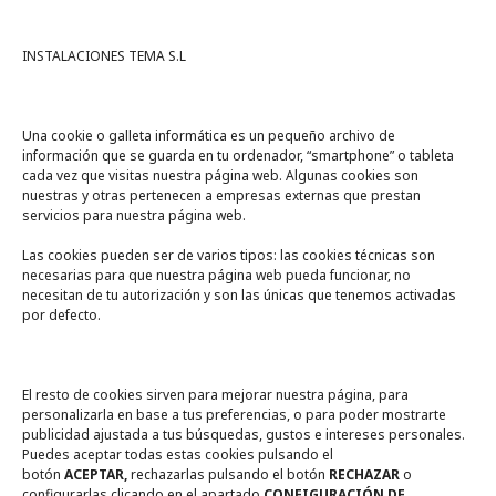
INSTALACIONES TEMA S.L
Una cookie o galleta informática es un pequeño archivo de
información que se guarda en tu ordenador, “smartphone” o tableta
cada vez que visitas nuestra página web. Algunas cookies son
nuestras y otras pertenecen a empresas externas que prestan
servicios para nuestra página web.
Las cookies pueden ser de varios tipos: las cookies técnicas son
necesarias para que nuestra página web pueda funcionar, no
A un click
necesitan de tu autorización y son las únicas que tenemos activadas
por defecto.
Tienda online
Legal
El resto de cookies sirven para mejorar nuestra página, para
personalizarla en base a tus preferencias, o para poder mostrarte
publicidad ajustada a tus búsquedas, gustos e intereses personales.
Política de privacidad
Puedes aceptar todas estas cookies pulsando el
botón
ACEPTAR,
rechazarlas pulsando el botón
RECHAZAR
o
Política de Cookies
configurarlas clicando en el apartado
CONFIGURACIÓN DE