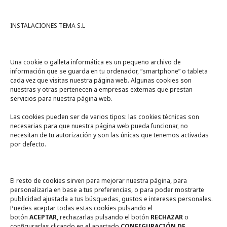
INSTALACIONES TEMA S.L
Una cookie o galleta informática es un pequeño archivo de
información que se guarda en tu ordenador, “smartphone” o tableta
cada vez que visitas nuestra página web. Algunas cookies son
nuestras y otras pertenecen a empresas externas que prestan
servicios para nuestra página web.
Las cookies pueden ser de varios tipos: las cookies técnicas son
necesarias para que nuestra página web pueda funcionar, no
A un click
necesitan de tu autorización y son las únicas que tenemos activadas
por defecto.
Tienda online
Legal
El resto de cookies sirven para mejorar nuestra página, para
personalizarla en base a tus preferencias, o para poder mostrarte
publicidad ajustada a tus búsquedas, gustos e intereses personales.
Política de privacidad
Puedes aceptar todas estas cookies pulsando el
botón
ACEPTAR,
rechazarlas pulsando el botón
RECHAZAR
o
Política de Cookies
configurarlas clicando en el apartado
CONFIGURACIÓN DE