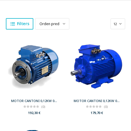
Filters
MOTOR CANTONI 0,12KW 0,17CV 750 B14 T71 230/400 IE2
MOTOR CANTONI 0,12KW 0,17CV 750 B3 T71 230/400 IE2
(0)
(0)
192,30
€
179,70
€