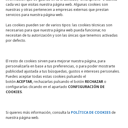
cada vez que visitas nuestra página web. Algunas cookies son
nuestras y otras pertenecen a empresas externas que prestan
servicios para nuestra página web.
Las cookies pueden ser de varios tipos: las cookies técnicas son
necesarias para que nuestra página web pueda funcionar, no
A un click
necesitan de tu autorización y son las únicas que tenemos activadas
por defecto.
Tienda online
Legal
El resto de cookies sirven para mejorar nuestra página, para
personalizarla en base a tus preferencias, o para poder mostrarte
publicidad ajustada a tus búsquedas, gustos e intereses personales.
Política de privacidad
Puedes aceptar todas estas cookies pulsando el
botón
ACEPTAR,
rechazarlas pulsando el botón
RECHAZAR
o
Política de Cookies
configurarlas clicando en el apartado
CONFIGURACIÓN DE
COOKIES
.
Compromiso con la protección
de datos personales
Si quieres más información, consulta la
POLÍTICA DE COOKIES
de
nuestra página web.