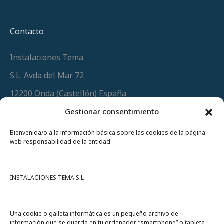
Contacto
Instalaciones Tema
S.L. Avda del Mar 72
12200 Onda (Castellón) España
Teléfono
(+34) 964 60 34 34
Gestionar consentimiento
Urgencias y whatsapp
649 406 493
Bienvenida/o a la información básica sobre las cookies de la página
web responsabilidad de la entidad:
INSTALACIONES TEMA S.L
Una cookie o galleta informática es un pequeño archivo de
información que se guarda en tu ordenador, “smartphone” o tableta