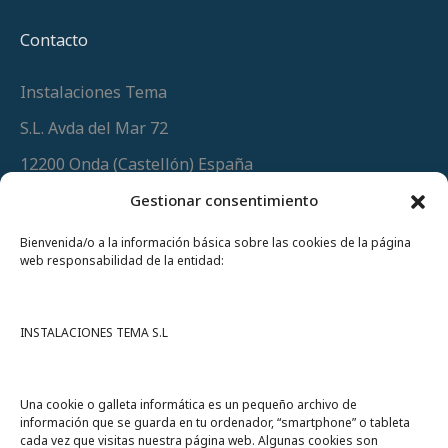
Contacto
Instalaciones Tema
S.L. Avda del Mar 72
12200 Onda (Castellón) España
Teléfono
(+34) 964 60 34 34
Gestionar consentimiento
Urgencias y whatsapp
649 406 493
Bienvenida/o a la información básica sobre las cookies de la página
web responsabilidad de la entidad:
INSTALACIONES TEMA S.L
Una cookie o galleta informática es un pequeño archivo de
información que se guarda en tu ordenador, “smartphone” o tableta
cada vez que visitas nuestra página web. Algunas cookies son