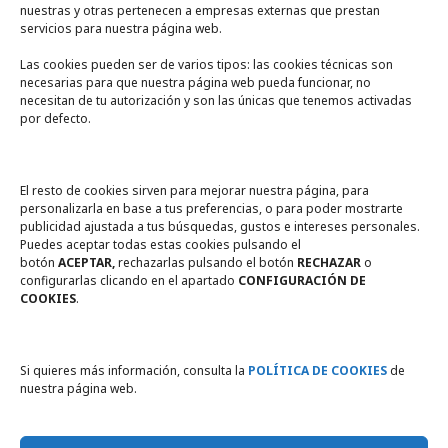
nuestras y otras pertenecen a empresas externas que prestan
servicios para nuestra página web.
Las cookies pueden ser de varios tipos: las cookies técnicas son
necesarias para que nuestra página web pueda funcionar, no
A un click
necesitan de tu autorización y son las únicas que tenemos activadas
por defecto.
Tienda online
Legal
El resto de cookies sirven para mejorar nuestra página, para
personalizarla en base a tus preferencias, o para poder mostrarte
publicidad ajustada a tus búsquedas, gustos e intereses personales.
Política de privacidad
Puedes aceptar todas estas cookies pulsando el
botón
ACEPTAR,
rechazarlas pulsando el botón
RECHAZAR
o
Política de Cookies
configurarlas clicando en el apartado
CONFIGURACIÓN DE
COOKIES
.
Compromiso con la protección
de datos personales
Si quieres más información, consulta la
POLÍTICA DE COOKIES
de
nuestra página web.