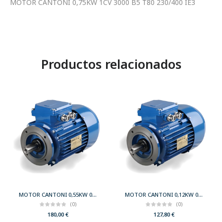
MOTOR CANTONI 0,75KW 1CV 3000 B5 T80 230/400 IE3
Productos relacionados
MOTOR CANTONI 0,55KW 0,75CV 3000 B14 T71 230/400 IE2
MOTOR CANTONI 0,12KW 0,17CV 3000 B14 T56 230/400 IE2
(0)
(0)
180,00
€
127,80
€