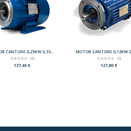
MOTOR CANTONI 0,25KW 0,33CV 3000 B34 T63 230/400 IE2
(0)
(0)
137,40
€
127,80
€