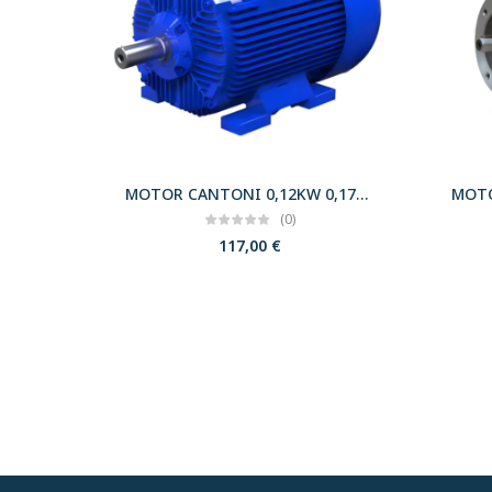
MOTOR CANTONI 0,12KW 0,17CV 3000 B3 T56 230/400 IE2
(0)
117,00
€