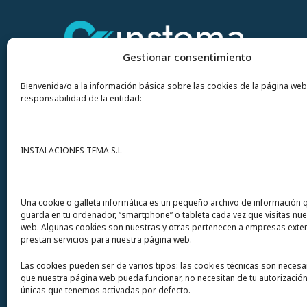
Gestionar consentimiento
Bienvenida/o a la información básica sobre las cookies de la página web
responsabilidad de la entidad:
Contacto
INSTALACIONES TEMA S.L
Instalaciones Tema
S.L. Avda del Mar 72
Una cookie o galleta informática es un pequeño archivo de información 
guarda en tu ordenador, “smartphone” o tableta cada vez que visitas nu
12200 Onda (Castellón) España
web. Algunas cookies son nuestras y otras pertenecen a empresas exte
prestan servicios para nuestra página web.
Teléfono
(+34) 964 60 34 34
Las cookies pueden ser de varios tipos: las cookies técnicas son necesa
Urgencias y whatsapp
649 406 493
que nuestra página web pueda funcionar, no necesitan de tu autorización
únicas que tenemos activadas por defecto.