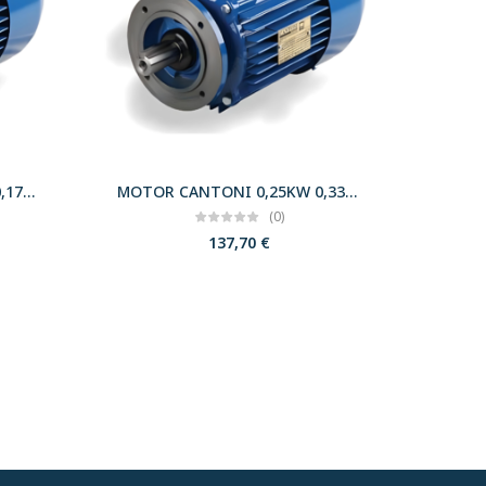
MOTOR CANTONI 0,12KW 0,17CV 3000 B14 T56 230/400 IE2
MOTOR CANTONI 0,25KW 0,33CV 3000 B14 T63 230/400 IE2
(0)
137,70
€