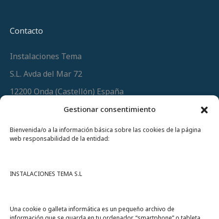
Contacto
Instalaciones Tema
S.L. Avda del Mar 72
12200 Onda (Castellón) España
Teléfono
(+34) 964 60 34 34
Gestionar consentimiento
Urgencias y whatsapp
649 406 493
Bienvenida/o a la información básica sobre las cookies de la página
web responsabilidad de la entidad:
INSTALACIONES TEMA S.L
Una cookie o galleta informática es un pequeño archivo de
información que se guarda en tu ordenador, “smartphone” o tableta