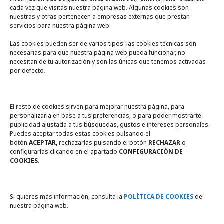
cada vez que visitas nuestra página web. Algunas cookies son
nuestras y otras pertenecen a empresas externas que prestan
servicios para nuestra página web.
Las cookies pueden ser de varios tipos: las cookies técnicas son
necesarias para que nuestra página web pueda funcionar, no
A un click
necesitan de tu autorización y son las únicas que tenemos activadas
por defecto.
Tienda online
Legal
El resto de cookies sirven para mejorar nuestra página, para
personalizarla en base a tus preferencias, o para poder mostrarte
publicidad ajustada a tus búsquedas, gustos e intereses personales.
Política de privacidad
Puedes aceptar todas estas cookies pulsando el
botón
ACEPTAR,
rechazarlas pulsando el botón
RECHAZAR
o
Política de Cookies
configurarlas clicando en el apartado
CONFIGURACIÓN DE
COOKIES
.
Compromiso con la protección
de datos personales
Si quieres más información, consulta la
POLÍTICA DE COOKIES
de
nuestra página web.