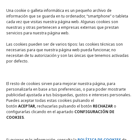
Una cookie o galleta informática es un pequeño archivo de
información que se guarda en tu ordenador, “smartphone” o tableta
cada vez que visitas nuestra página web. Algunas cookies son
nuestras y otras pertenecen a empresas externas que prestan
servicios para nuestra página web.
Las cookies pueden ser de varios tipos: las cookies técnicas son
necesarias para que nuestra página web pueda funcionar, no
A un click
necesitan de tu autorización y son las únicas que tenemos activadas
por defecto.
Tienda online
Legal
El resto de cookies sirven para mejorar nuestra página, para
personalizarla en base a tus preferencias, o para poder mostrarte
publicidad ajustada a tus búsquedas, gustos e intereses personales.
Política de privacidad
Puedes aceptar todas estas cookies pulsando el
botón
ACEPTAR,
rechazarlas pulsando el botón
RECHAZAR
o
Política de Cookies
configurarlas clicando en el apartado
CONFIGURACIÓN DE
COOKIES
.
Compromiso con la protección
de datos personales
Si quieres más información, consulta la
POLÍTICA DE COOKIES
de