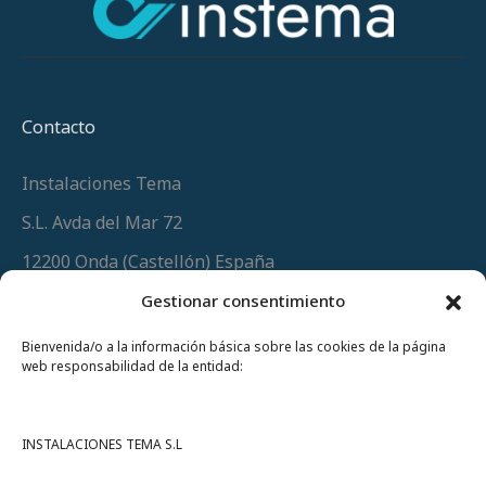
Contacto
Instalaciones Tema
S.L. Avda del Mar 72
12200 Onda (Castellón) España
Teléfono
(+34) 964 60 34 34
Gestionar consentimiento
Urgencias y whatsapp
649 406 493
Bienvenida/o a la información básica sobre las cookies de la página
web responsabilidad de la entidad:
INSTALACIONES TEMA S.L