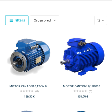
Filters
MOTOR CANTONI 0,12KW 0,17CV 1500 B14 T63 230/400 IE2
MOTOR CANTONI 0,12KW 0,17CV 1500 B3 T63 230/400 IE2
(0)
(0)
129,30
€
131,70
€