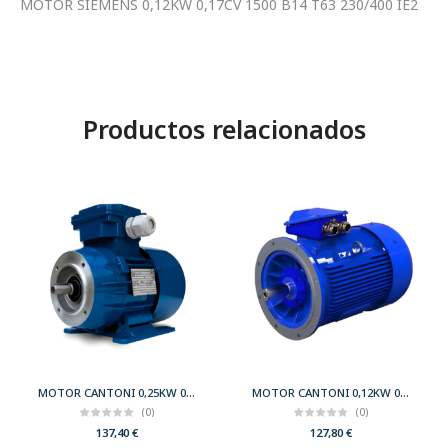
MOTOR SIEMENS 0,12KW 0,17CV 1500 B14 T63 230/400 IE2
Productos relacionados
MOTOR CANTONI 0,25KW 0,33CV 3000 B34 T63 230/400 IE2
MOTOR CANTONI 0,12KW 0,17CV 3000 B5 T56 230/400 IE2
(0)
(0)
137,40
€
127,80
€