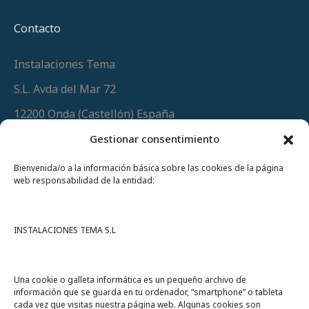
Contacto
Instalaciones Tema
S.L. Avda del Mar 72
12200 Onda (Castellón) España
Teléfono
(+34) 964 60 34 34
Gestionar consentimiento
Urgencias y whatsapp
649 406 493
Bienvenida/o a la información básica sobre las cookies de la página
web responsabilidad de la entidad:
INSTALACIONES TEMA S.L
Una cookie o galleta informática es un pequeño archivo de
información que se guarda en tu ordenador, “smartphone” o tableta
cada vez que visitas nuestra página web. Algunas cookies son