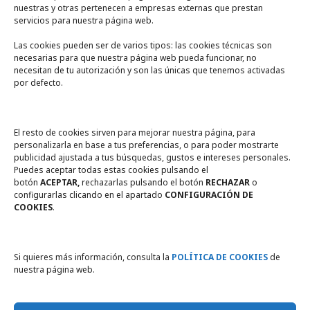
nuestras y otras pertenecen a empresas externas que prestan
servicios para nuestra página web.
Las cookies pueden ser de varios tipos: las cookies técnicas son
necesarias para que nuestra página web pueda funcionar, no
A un click
necesitan de tu autorización y son las únicas que tenemos activadas
por defecto.
Tienda online
Legal
El resto de cookies sirven para mejorar nuestra página, para
personalizarla en base a tus preferencias, o para poder mostrarte
publicidad ajustada a tus búsquedas, gustos e intereses personales.
Política de privacidad
Puedes aceptar todas estas cookies pulsando el
botón
ACEPTAR,
rechazarlas pulsando el botón
RECHAZAR
o
Política de Cookies
configurarlas clicando en el apartado
CONFIGURACIÓN DE
COOKIES
.
Compromiso con la protección
de datos personales
Si quieres más información, consulta la
POLÍTICA DE COOKIES
de
nuestra página web.