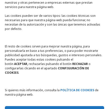
nuestras y otras pertenecen a empresas externas que prestan
servicios para nuestra página web.
Las cookies pueden ser de varios tipos: las cookies técnicas son
necesarias para que nuestra página web pueda funcionar, no
A un click
necesitan de tu autorización y son las únicas que tenemos activadas
por defecto.
Tienda online
Legal
El resto de cookies sirven para mejorar nuestra página, para
personalizarla en base a tus preferencias, o para poder mostrarte
publicidad ajustada a tus búsquedas, gustos e intereses personales.
Política de privacidad
Puedes aceptar todas estas cookies pulsando el
botón
ACEPTAR,
rechazarlas pulsando el botón
RECHAZAR
o
Política de Cookies
configurarlas clicando en el apartado
CONFIGURACIÓN DE
COOKIES
.
Compromiso con la protección
de datos personales
Si quieres más información, consulta la
POLÍTICA DE COOKIES
de
nuestra página web.