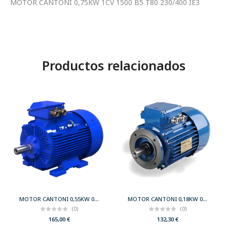
MOTOR CANTONI 0,75KW 1CV 1500 B5 T80 230/400 IE3
Productos relacionados
MOTOR CANTONI 0,55KW 0,75CV 3000 B3 T71 230/400 IE2
MOTOR CANTONI 0,18KW 0,25CV 3000 B14 T63 230/400 IE2
(0)
(0)
165,00
€
132,30
€