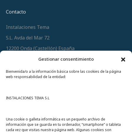
Contacto
Instalaciones Tema
S.L. Avda del Mar 72
12200 Onda (Castellón) España
Teléfono
(+34) 964 60 34 34
Gestionar consentimiento
Urgencias y whatsapp
649 406 493
Bienvenida/o a la información básica sobre las cookies de la página
web responsabilidad de la entidad:
INSTALACIONES TEMA S.L
Una cookie o galleta informática es un pequeño archivo de
información que se guarda en tu ordenador, “smartphone” o tableta
cada vez que visitas nuestra página web. Algunas cookies son