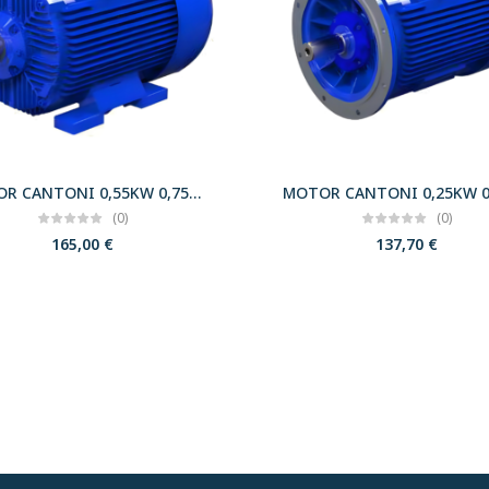
MOTOR CANTONI 0,55KW 0,75CV 3000 B3 T71 230/400 IE2
(0)
(0)
165,00
€
137,70
€