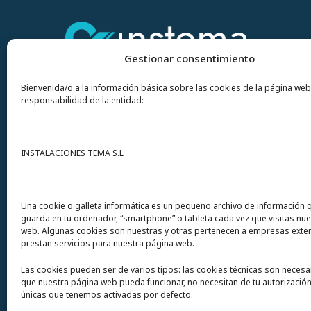
Gestionar consentimiento
Bienvenida/o a la información básica sobre las cookies de la página web
responsabilidad de la entidad:
Contacto
INSTALACIONES TEMA S.L
Instalaciones Tema
S.L. Avda del Mar 72
Una cookie o galleta informática es un pequeño archivo de información 
guarda en tu ordenador, “smartphone” o tableta cada vez que visitas nu
12200 Onda (Castellón) España
web. Algunas cookies son nuestras y otras pertenecen a empresas exte
prestan servicios para nuestra página web.
Teléfono
(+34) 964 60 34 34
Las cookies pueden ser de varios tipos: las cookies técnicas son necesa
Urgencias y whatsapp
649 406 493
que nuestra página web pueda funcionar, no necesitan de tu autorización
únicas que tenemos activadas por defecto.