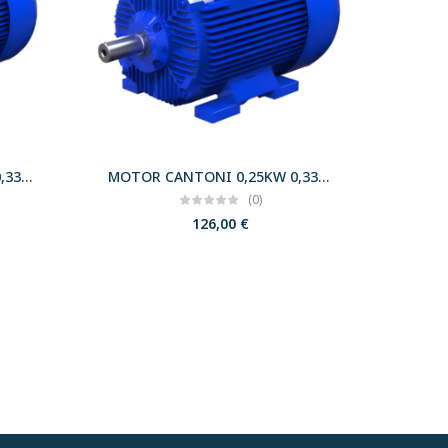
MOTOR CANTONI 0,25KW 0,33CV 3000 B5 T63 230/400 IE2
MOTOR CANTONI 0,25KW 0,33CV 3000 B3 T63 230/400 IE2
(0)
126,00
€