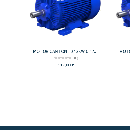
MOTOR CANTONI 0,12KW 0,17CV 3000 B3 T56 230/400 IE2
(0)
117,00
€