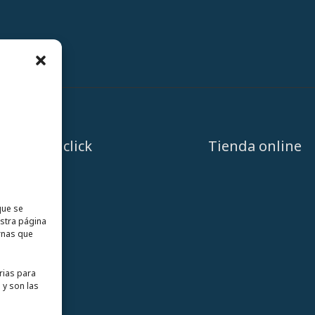
A un click
Tienda online
que se
estra página
rnas que
rias para
 y son las