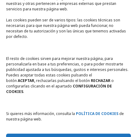
nuestras y otras pertenecen a empresas externas que prestan
servicios para nuestra página web.
Las cookies pueden ser de varios tipos: las cookies técnicas son
necesarias para que nuestra página web pueda funcionar, no
A un click
necesitan de tu autorización y son las únicas que tenemos activadas
por defecto.
Tienda online
Legal
El resto de cookies sirven para mejorar nuestra página, para
personalizarla en base a tus preferencias, o para poder mostrarte
publicidad ajustada a tus búsquedas, gustos e intereses personales.
Política de privacidad
Puedes aceptar todas estas cookies pulsando el
botón
ACEPTAR,
rechazarlas pulsando el botón
RECHAZAR
o
Política de Cookies
configurarlas clicando en el apartado
CONFIGURACIÓN DE
COOKIES
.
Compromiso con la protección
de datos personales
Si quieres más información, consulta la
POLÍTICA DE COOKIES
de
nuestra página web.