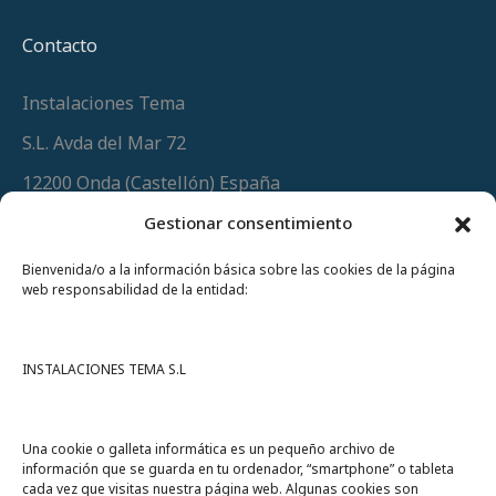
Contacto
Instalaciones Tema
S.L. Avda del Mar 72
12200 Onda (Castellón) España
Teléfono
(+34) 964 60 34 34
Gestionar consentimiento
Urgencias y whatsapp
649 406 493
Bienvenida/o a la información básica sobre las cookies de la página
web responsabilidad de la entidad:
INSTALACIONES TEMA S.L
Una cookie o galleta informática es un pequeño archivo de
información que se guarda en tu ordenador, “smartphone” o tableta
cada vez que visitas nuestra página web. Algunas cookies son