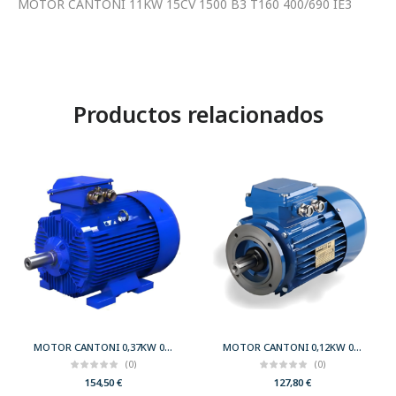
MOTOR CANTONI 11KW 15CV 1500 B3 T160 400/690 IE3
Productos relacionados
MOTOR CANTONI 0,37KW 0,50CV 3000 B3 T71 230/400 IE2
MOTOR CANTONI 0,12KW 0,17CV 3000 B14 T56 230/400 IE2
(0)
(0)
154,50
€
127,80
€