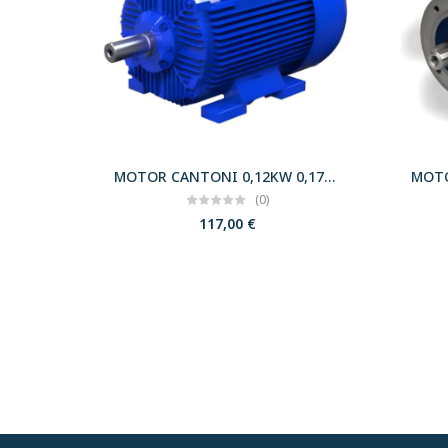
MOTOR CANTONI 0,12KW 0,17CV 3000 B3 T56 230/400 IE2
(0)
117,00
€