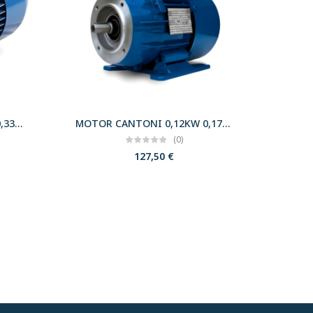
MOTOR CANTONI 0,25KW 0,33CV 3000 B14 T63 230/400 IE2
MOTOR CANTONI 0,12KW 0,17CV 3000 B34 T56 230/400 IE2
(0)
127,50
€