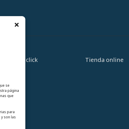
A un click
Tienda online
que se
estra página
rnas que
rias para
 y son las