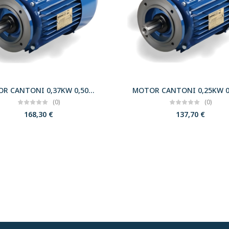
MOTOR CANTONI 0,37KW 0,50CV 3000 B14 T71 230/400 IE2
(0)
(0)
168,30
€
137,70
€