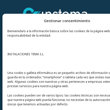
Gestionar consentimiento
Bienvenida/o a la información básica sobre las cookies de la página web
responsabilidad de la entidad:
Contacto
INSTALACIONES TEMA S.L
Instalaciones Tema
S.L. Avda del Mar 72
Una cookie o galleta informática es un pequeño archivo de información 
guarda en tu ordenador, “smartphone” o tableta cada vez que visitas nu
12200 Onda (Castellón) España
web. Algunas cookies son nuestras y otras pertenecen a empresas exte
prestan servicios para nuestra página web.
Teléfono
(+34) 964 60 34 34
Las cookies pueden ser de varios tipos: las cookies técnicas son necesa
Urgencias y whatsapp
649 406 493
que nuestra página web pueda funcionar, no necesitan de tu autorización
únicas que tenemos activadas por defecto.