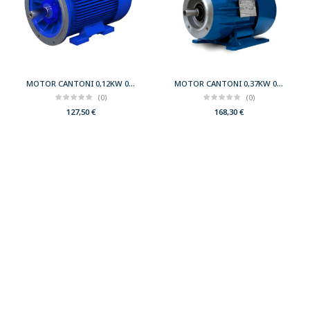
MOTOR CANTONI 0,12KW 0,17CV 3000 B35 T56 230/400 IE2
MOTOR CANTONI 0,37KW 0,50CV 3000 B34 T71 230/400 IE2
(0)
(0)
127,50
€
168,30
€