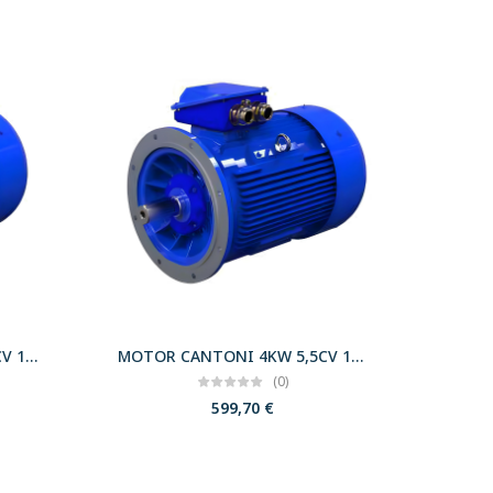
MOTOR CANTONI 4KW 5,5CV 1000 B35 T132 400/690 IE3
MOTOR CANTONI 4KW 5,5CV 1000 B5 T132 230/400 IE3
(0)
599,70
€