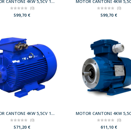
MOTOR CANTONI 4KW 5,5CV 1000 B14 T132 230/400 IE3
(0)
(0)
599,70
€
599,70
€
MOTOR CANTONI 4KW 5,5CV 1000 B3 T132 400/690 IE3
(0)
(0)
571,20
€
611,10
€