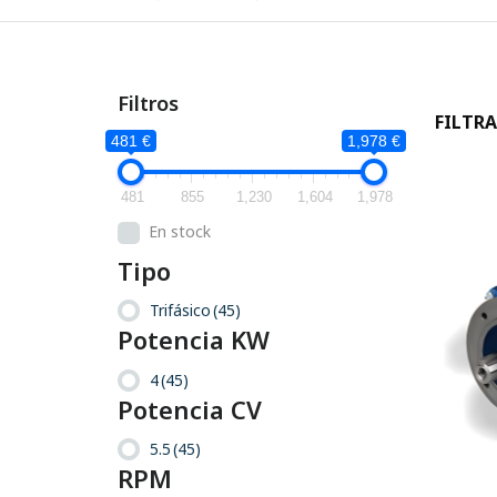
Filtros
FILTRA
481 €
1,978 €
481
855
1,230
1,604
1,978
En stock
Tipo
Trifásico
(45)
Potencia KW
4
(45)
Potencia CV
5.5
(45)
RPM