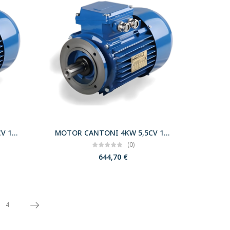
MOTOR CANTONI 4KW 5,5CV 1500 B14 T112 230/400 IE3
MOTOR CANTONI 4KW 5,5CV 1500 B14 TR100 230/400 IE3
(0)
644,70
€
4