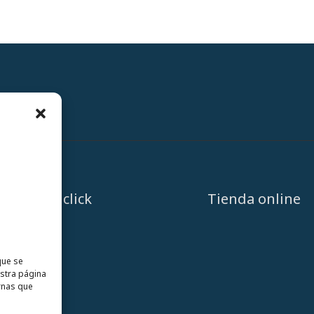
A un click
Tienda online
que se
estra página
rnas que