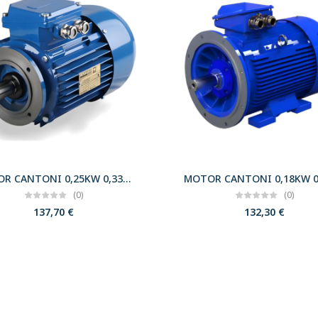
MOTOR CANTONI 0,25KW 0,33CV 3000 B14 T63 230/400 IE2
(0)
(0)
137,70
€
132,30
€