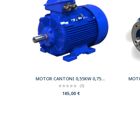
MOTOR CANTONI 0,55KW 0,75CV 3000 B3 T71 230/400 IE2
(0)
165,00
€