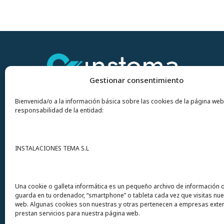
Gestionar consentimiento
Bienvenida/o a la información básica sobre las cookies de la página web
responsabilidad de la entidad:
Contacto
INSTALACIONES TEMA S.L
Instalaciones Tema
S.L. Avda del Mar 72
Una cookie o galleta informática es un pequeño archivo de información 
guarda en tu ordenador, “smartphone” o tableta cada vez que visitas nu
12200 Onda (Castellón) España
web. Algunas cookies son nuestras y otras pertenecen a empresas exte
prestan servicios para nuestra página web.
Teléfono
(+34) 964 60 34 34