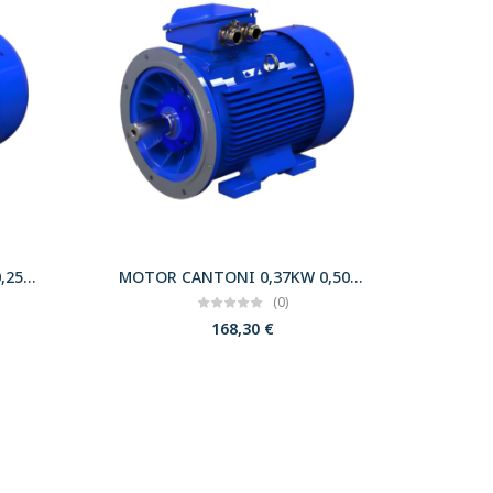
MOTOR CANTONI 0,18KW 0,25CV 3000 B35 T63 230/400 IE2
MOTOR CANTONI 0,37KW 0,50CV 3000 B35 T71 230/400 IE2
(0)
168,30
€