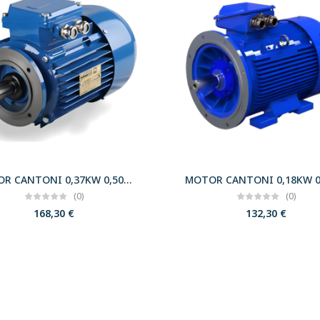
MOTOR CANTONI 0,37KW 0,50CV 3000 B14 T71 230/400 IE2
(0)
(0)
168,30
€
132,30
€