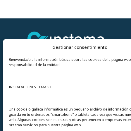
Gestionar consentimiento
Bienvenida/o a la información básica sobre las cookies de la página web
responsabilidad de la entidad:
Contacto
INSTALACIONES TEMA S.L
Instalaciones Tema
S.L. Avda del Mar 72
Una cookie o galleta informática es un pequeño archivo de información 
guarda en tu ordenador, “smartphone” o tableta cada vez que visitas nu
12200 Onda (Castellón) España
web. Algunas cookies son nuestras y otras pertenecen a empresas exte
prestan servicios para nuestra página web.
Teléfono
(+34) 964 60 34 34