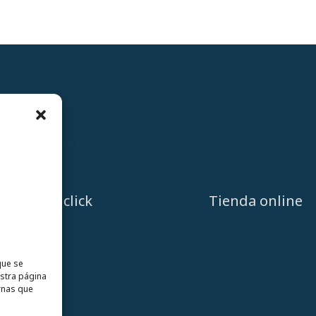
A un click
Tienda online
que se
estra página
rnas que