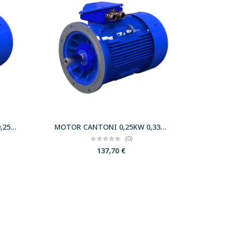
MOTOR CANTONI 0,18KW 0,25CV 3000 B35 T63 230/400 IE2
MOTOR CANTONI 0,25KW 0,33CV 3000 B5 T63 230/400 IE2
(0)
137,70
€