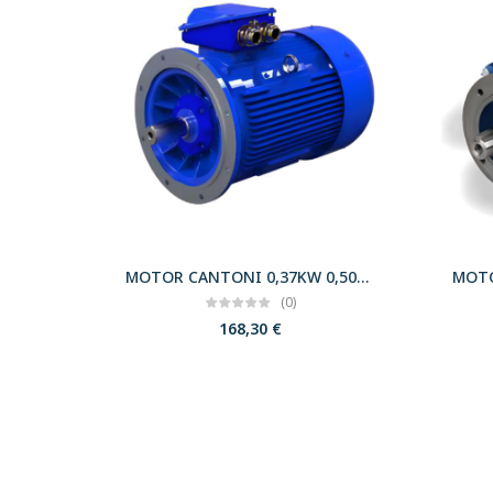
MOTOR CANTONI 0,37KW 0,50CV 3000 B5 T71 230/400 IE2
(0)
168,30
€