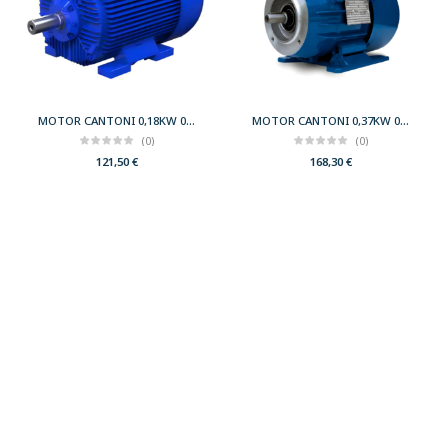
MOTOR CANTONI 0,18KW 0,25CV 3000 B3 T63 230/400 IE2
MOTOR CANTONI 0,37KW 0,50CV 3000 B34 T71 230/400 IE2
(0)
(0)
121,50
€
168,30
€