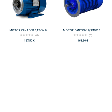
MOTOR CANTONI 0,12KW 0,17CV 3000 B34 T56 230/400 IE2
MOTOR CANTONI 0,37KW 0,50CV 3000 B5 T71 230/400 IE2
(0)
(0)
127,50
€
168,30
€