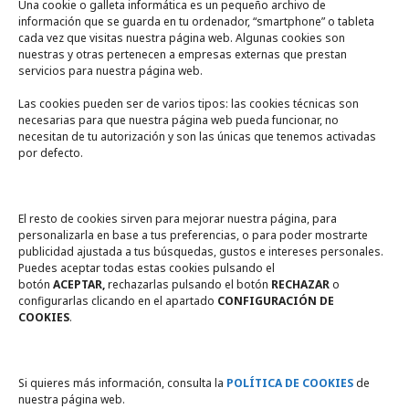
Una cookie o galleta informática es un pequeño archivo de
información que se guarda en tu ordenador, “smartphone” o tableta
cada vez que visitas nuestra página web. Algunas cookies son
nuestras y otras pertenecen a empresas externas que prestan
servicios para nuestra página web.
Las cookies pueden ser de varios tipos: las cookies técnicas son
necesarias para que nuestra página web pueda funcionar, no
A un click
necesitan de tu autorización y son las únicas que tenemos activadas
por defecto.
Tienda online
Legal
El resto de cookies sirven para mejorar nuestra página, para
personalizarla en base a tus preferencias, o para poder mostrarte
publicidad ajustada a tus búsquedas, gustos e intereses personales.
Política de privacidad
Puedes aceptar todas estas cookies pulsando el
botón
ACEPTAR,
rechazarlas pulsando el botón
RECHAZAR
o
Política de Cookies
configurarlas clicando en el apartado
CONFIGURACIÓN DE
COOKIES
.
Compromiso con la protección
de datos personales
Si quieres más información, consulta la
POLÍTICA DE COOKIES
de
nuestra página web.