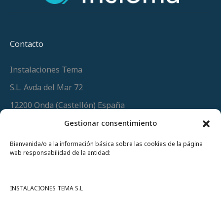
Contacto
Instalaciones Tema
S.L. Avda del Mar 72
12200 Onda (Castellón) España
Teléfono
(+34) 964 60 34 34
Gestionar consentimiento
Urgencias y whatsapp
649 406 493
Bienvenida/o a la información básica sobre las cookies de la página
web responsabilidad de la entidad:
INSTALACIONES TEMA S.L