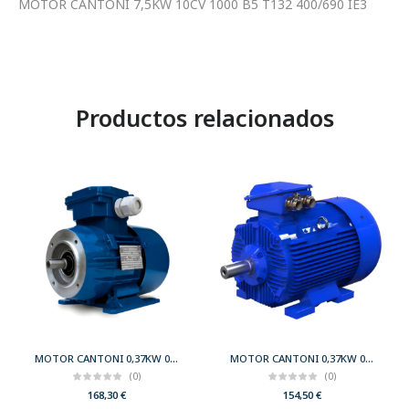
MOTOR CANTONI 7,5KW 10CV 1000 B5 T132 400/690 IE3
Productos relacionados
MOTOR CANTONI 0,37KW 0,50CV 3000 B34 T71 230/400 IE2
MOTOR CANTONI 0,37KW 0,50CV 3000 B3 T71 230/400 IE2
(0)
(0)
168,30
€
154,50
€