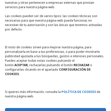
nuestras y otras pertenecen a empresas externas que prestan
servicios para nuestra página web.
Las cookies pueden ser de varios tipos: las cookies técnicas son
necesarias para que nuestra página web pueda funcionar, no
A un click
necesitan de tu autorización y son las únicas que tenemos activadas
por defecto.
Tienda online
Legal
El resto de cookies sirven para mejorar nuestra página, para
personalizarla en base a tus preferencias, o para poder mostrarte
publicidad ajustada a tus búsquedas, gustos e intereses personales.
Política de privacidad
Puedes aceptar todas estas cookies pulsando el
botón
ACEPTAR,
rechazarlas pulsando el botón
RECHAZAR
o
Política de Cookies
configurarlas clicando en el apartado
CONFIGURACIÓN DE
COOKIES
.
Compromiso con la protección
de datos personales
Si quieres más información, consulta la
POLÍTICA DE COOKIES
de
nuestra página web.