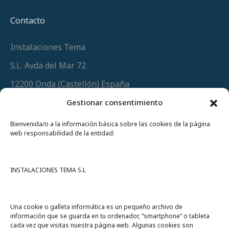
Contacto
Instalaciones Tema
S.L. Avda del Mar 72
12200 Onda (Castellón) España
Teléfono
(+34) 964 60 34 34
Gestionar consentimiento
Urgencias y whatsapp
649 406 493
Bienvenida/o a la información básica sobre las cookies de la página
web responsabilidad de la entidad:
INSTALACIONES TEMA S.L
Una cookie o galleta informática es un pequeño archivo de
información que se guarda en tu ordenador, “smartphone” o tableta
cada vez que visitas nuestra página web. Algunas cookies son