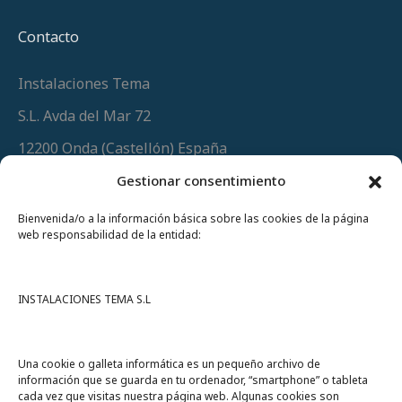
Contacto
Instalaciones Tema
S.L. Avda del Mar 72
12200 Onda (Castellón) España
Teléfono
(+34) 964 60 34 34
Gestionar consentimiento
Urgencias y whatsapp
649 406 493
Bienvenida/o a la información básica sobre las cookies de la página
web responsabilidad de la entidad:
INSTALACIONES TEMA S.L
Una cookie o galleta informática es un pequeño archivo de
información que se guarda en tu ordenador, “smartphone” o tableta
cada vez que visitas nuestra página web. Algunas cookies son