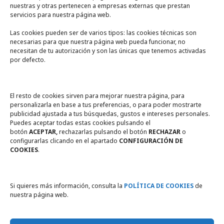
nuestras y otras pertenecen a empresas externas que prestan
servicios para nuestra página web.
Las cookies pueden ser de varios tipos: las cookies técnicas son
necesarias para que nuestra página web pueda funcionar, no
A un click
necesitan de tu autorización y son las únicas que tenemos activadas
por defecto.
Tienda online
Legal
El resto de cookies sirven para mejorar nuestra página, para
personalizarla en base a tus preferencias, o para poder mostrarte
publicidad ajustada a tus búsquedas, gustos e intereses personales.
Política de privacidad
Puedes aceptar todas estas cookies pulsando el
botón
ACEPTAR,
rechazarlas pulsando el botón
RECHAZAR
o
Política de Cookies
configurarlas clicando en el apartado
CONFIGURACIÓN DE
COOKIES
.
Compromiso con la protección
de datos personales
Si quieres más información, consulta la
POLÍTICA DE COOKIES
de
nuestra página web.