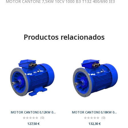
MOTOR CANTONI 7,5KW 10CV 1000 B3 T132 400/690 IE3
Productos relacionados
MOTOR CANTONI 0,12KW 0,17CV 3000 B35 T56 230/400 IE2
MOTOR CANTONI 0,18KW 0,25CV 3000 B5 T63 230/400 IE2
(0)
(0)
127,50
€
132,30
€