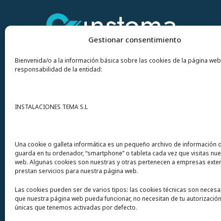
Gestionar consentimiento
Bienvenida/o a la información básica sobre las cookies de la página web
responsabilidad de la entidad:
Contacto
INSTALACIONES TEMA S.L
Instalaciones Tema
S.L. Avda del Mar 72
Una cookie o galleta informática es un pequeño archivo de información 
guarda en tu ordenador, “smartphone” o tableta cada vez que visitas nu
12200 Onda (Castellón) España
web. Algunas cookies son nuestras y otras pertenecen a empresas exte
prestan servicios para nuestra página web.
Teléfono
(+34) 964 60 34 34
Las cookies pueden ser de varios tipos: las cookies técnicas son necesa
Urgencias y whatsapp
649 406 493
que nuestra página web pueda funcionar, no necesitan de tu autorización
únicas que tenemos activadas por defecto.