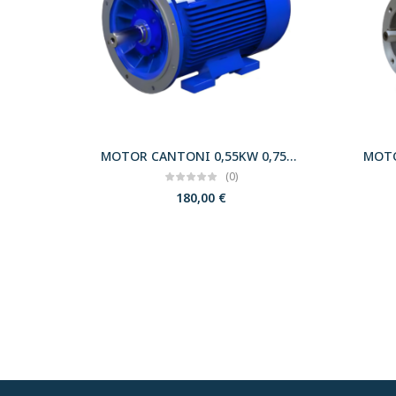
MOTOR CANTONI 0,55KW 0,75CV 3000 B35 T71 230/400 IE2
(0)
180,00
€