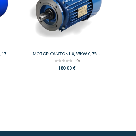
MOTOR CANTONI 0,12KW 0,17CV 3000 B35 T56 230/400 IE2
MOTOR CANTONI 0,55KW 0,75CV 3000 B14 T71 230/400 IE2
(0)
180,00
€