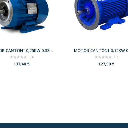
MOTOR CANTONI 0,25KW 0,33CV 3000 B34 T63 230/400 IE2
(0)
(0)
137,40
€
127,50
€