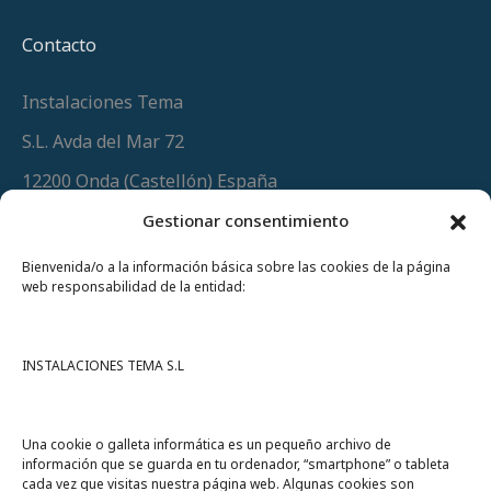
Contacto
Instalaciones Tema
S.L. Avda del Mar 72
12200 Onda (Castellón) España
Teléfono
(+34) 964 60 34 34
Gestionar consentimiento
Urgencias y whatsapp
649 406 493
Bienvenida/o a la información básica sobre las cookies de la página
web responsabilidad de la entidad:
INSTALACIONES TEMA S.L
Una cookie o galleta informática es un pequeño archivo de
información que se guarda en tu ordenador, “smartphone” o tableta
cada vez que visitas nuestra página web. Algunas cookies son