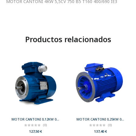
MOTOR CANTONI 4KW 5,5CV 750 B5 T160 400/690 IE3
Productos relacionados
MOTOR CANTONI 0,12KW 0,17CV 3000 B34 T56 230/400 IE2
MOTOR CANTONI 0,25KW 0,33CV 3000 B35 T63 230/400 IE2
(0)
(0)
127,50
€
137,40
€