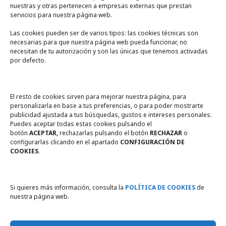
nuestras y otras pertenecen a empresas externas que prestan
servicios para nuestra página web.
Las cookies pueden ser de varios tipos: las cookies técnicas son
necesarias para que nuestra página web pueda funcionar, no
A un click
necesitan de tu autorización y son las únicas que tenemos activadas
por defecto.
Tienda online
Legal
El resto de cookies sirven para mejorar nuestra página, para
personalizarla en base a tus preferencias, o para poder mostrarte
publicidad ajustada a tus búsquedas, gustos e intereses personales.
Política de privacidad
Puedes aceptar todas estas cookies pulsando el
botón
ACEPTAR,
rechazarlas pulsando el botón
RECHAZAR
o
Política de Cookies
configurarlas clicando en el apartado
CONFIGURACIÓN DE
COOKIES
.
Compromiso con la protección
de datos personales
Si quieres más información, consulta la
POLÍTICA DE COOKIES
de
nuestra página web.