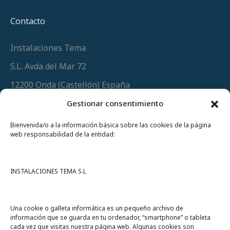
Contacto
Instalaciones Tema
S.L. Avda del Mar 72
12200 Onda (Castellón) España
Teléfono
(+34) 964 60 34 34
Gestionar consentimiento
Urgencias y whatsapp
649 406 493
Bienvenida/o a la información básica sobre las cookies de la página
web responsabilidad de la entidad:
INSTALACIONES TEMA S.L
Una cookie o galleta informática es un pequeño archivo de
información que se guarda en tu ordenador, “smartphone” o tableta
cada vez que visitas nuestra página web. Algunas cookies son