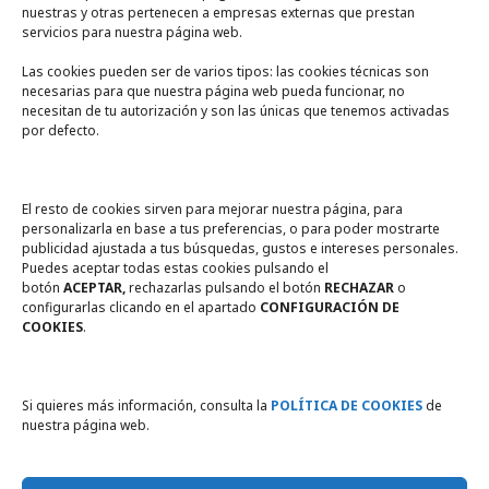
nuestras y otras pertenecen a empresas externas que prestan
servicios para nuestra página web.
Las cookies pueden ser de varios tipos: las cookies técnicas son
necesarias para que nuestra página web pueda funcionar, no
A un click
necesitan de tu autorización y son las únicas que tenemos activadas
por defecto.
Tienda online
Legal
El resto de cookies sirven para mejorar nuestra página, para
personalizarla en base a tus preferencias, o para poder mostrarte
publicidad ajustada a tus búsquedas, gustos e intereses personales.
Política de privacidad
Puedes aceptar todas estas cookies pulsando el
botón
ACEPTAR,
rechazarlas pulsando el botón
RECHAZAR
o
Política de Cookies
configurarlas clicando en el apartado
CONFIGURACIÓN DE
COOKIES
.
Compromiso con la protección
de datos personales
Si quieres más información, consulta la
POLÍTICA DE COOKIES
de
nuestra página web.