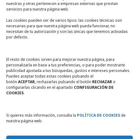
nuestras y otras pertenecen a empresas externas que prestan
servicios para nuestra página web.
Las cookies pueden ser de varios tipos: las cookies técnicas son
necesarias para que nuestra página web pueda funcionar, no
A un click
necesitan de tu autorización y son las únicas que tenemos activadas
por defecto.
Tienda online
Legal
El resto de cookies sirven para mejorar nuestra página, para
personalizarla en base a tus preferencias, o para poder mostrarte
publicidad ajustada a tus búsquedas, gustos e intereses personales.
Política de privacidad
Puedes aceptar todas estas cookies pulsando el
botón
ACEPTAR,
rechazarlas pulsando el botón
RECHAZAR
o
Política de Cookies
configurarlas clicando en el apartado
CONFIGURACIÓN DE
COOKIES
.
Compromiso con la protección
de datos personales
Si quieres más información, consulta la
POLÍTICA DE COOKIES
de
nuestra página web.