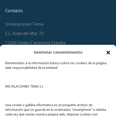
Contacto
Instalaciones Tema
S.L. Avda del Mar 72
12200 Onda (Castellón) España
Teléfono
(+34) 964 60 34 34
Gestionar consentimiento
Urgencias y whatsapp
649 406 493
Bienvenida/o a la información básica sobre las cookies de la página
web responsabilidad de la entidad:
INSTALACIONES TEMA S.L
Una cookie o galleta informática es un pequeño archivo de
información que se guarda en tu ordenador, “smartphone” o tableta
cada vez que visitas nuestra página web. Algunas cookies son