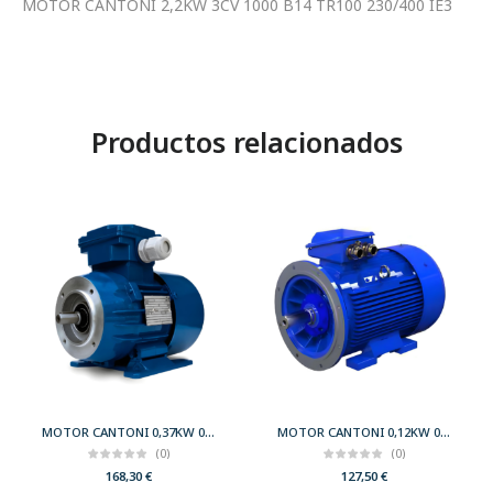
MOTOR CANTONI 2,2KW 3CV 1000 B14 TR100 230/400 IE3
Productos relacionados
MOTOR CANTONI 0,37KW 0,50CV 3000 B34 T71 230/400 IE2
MOTOR CANTONI 0,12KW 0,17CV 3000 B35 T56 230/400 IE2
(0)
(0)
168,30
€
127,50
€