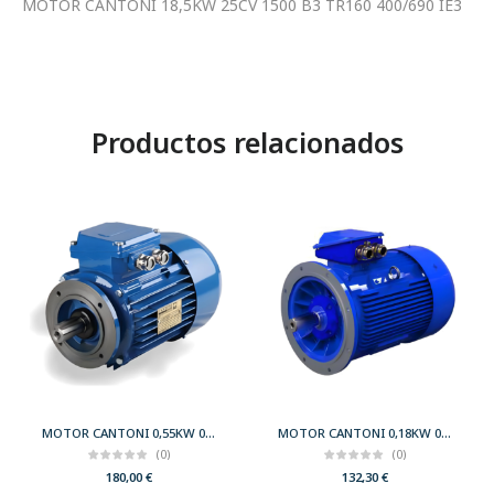
MOTOR CANTONI 18,5KW 25CV 1500 B3 TR160 400/690 IE3
Productos relacionados
MOTOR CANTONI 0,55KW 0,75CV 3000 B14 T71 230/400 IE2
MOTOR CANTONI 0,18KW 0,25CV 3000 B5 T63 230/400 IE2
(0)
(0)
180,00
€
132,30
€