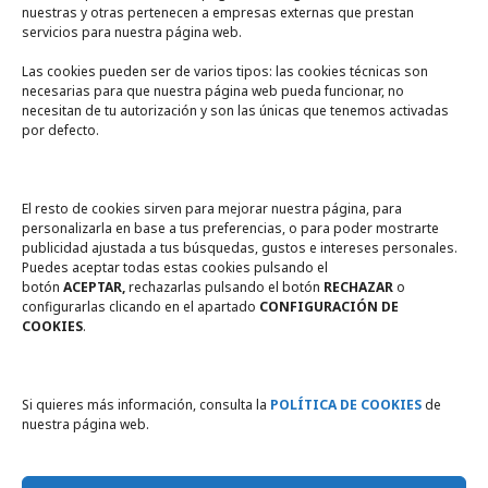
nuestras y otras pertenecen a empresas externas que prestan
servicios para nuestra página web.
Las cookies pueden ser de varios tipos: las cookies técnicas son
necesarias para que nuestra página web pueda funcionar, no
A un click
necesitan de tu autorización y son las únicas que tenemos activadas
por defecto.
Tienda online
Legal
El resto de cookies sirven para mejorar nuestra página, para
personalizarla en base a tus preferencias, o para poder mostrarte
publicidad ajustada a tus búsquedas, gustos e intereses personales.
Política de privacidad
Puedes aceptar todas estas cookies pulsando el
botón
ACEPTAR,
rechazarlas pulsando el botón
RECHAZAR
o
Política de Cookies
configurarlas clicando en el apartado
CONFIGURACIÓN DE
COOKIES
.
Compromiso con la protección
de datos personales
Si quieres más información, consulta la
POLÍTICA DE COOKIES
de
nuestra página web.