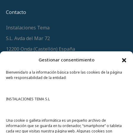
Contacto
Instalaciones Tema
S.L. Avda del Mar 72
12200 Onda (Castellón) España
Teléfono
(+34) 964 60 34 34
Gestionar consentimiento
Urgencias y whatsapp
649 406 493
Bienvenida/o a la información básica sobre las cookies de la página
web responsabilidad de la entidad:
INSTALACIONES TEMA S.L
Una cookie o galleta informática es un pequeño archivo de
información que se guarda en tu ordenador, “smartphone” o tableta
cada vez que visitas nuestra página web. Algunas cookies son