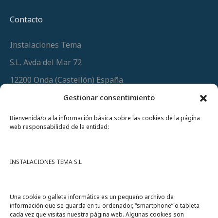
Contacto
Instalaciones Tema
S.L. Avda del Mar 72
12200 Onda (Castellón) España
Teléfono
(+34) 964 60 34 34
Gestionar consentimiento
Urgencias y whatsapp
649 406 493
Bienvenida/o a la información básica sobre las cookies de la página
web responsabilidad de la entidad:
INSTALACIONES TEMA S.L
Una cookie o galleta informática es un pequeño archivo de
información que se guarda en tu ordenador, “smartphone” o tableta
cada vez que visitas nuestra página web. Algunas cookies son