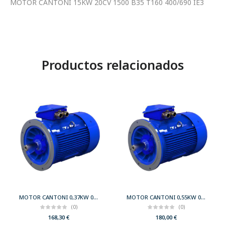
MOTOR CANTONI 15KW 20CV 1500 B35 T160 400/690 IE3
Productos relacionados
MOTOR CANTONI 0,37KW 0,50CV 3000 B5 T71 230/400 IE2
MOTOR CANTONI 0,55KW 0,75CV 3000 B5 T71 230/400 IE2
(0)
(0)
168,30
€
180,00
€