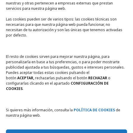
nuestras y otras pertenecen a empresas externas que prestan
servicios para nuestra página web.
Las cookies pueden ser de varios tipos: las cookies técnicas son
necesarias para que nuestra página web pueda funcionar, no
A un click
necesitan de tu autorización y son las únicas que tenemos activadas
por defecto.
Tienda online
Legal
El resto de cookies sirven para mejorar nuestra página, para
personalizarla en base a tus preferencias, o para poder mostrarte
publicidad ajustada a tus búsquedas, gustos e intereses personales.
Política de privacidad
Puedes aceptar todas estas cookies pulsando el
botón
ACEPTAR,
rechazarlas pulsando el botón
RECHAZAR
o
Política de Cookies
configurarlas clicando en el apartado
CONFIGURACIÓN DE
COOKIES
.
Compromiso con la protección
de datos personales
Si quieres más información, consulta la
POLÍTICA DE COOKIES
de
nuestra página web.