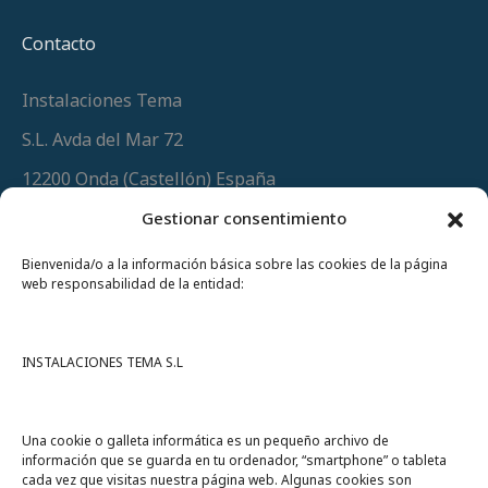
Contacto
Instalaciones Tema
S.L. Avda del Mar 72
12200 Onda (Castellón) España
Teléfono
(+34) 964 60 34 34
Gestionar consentimiento
Urgencias y whatsapp
649 406 493
Bienvenida/o a la información básica sobre las cookies de la página
web responsabilidad de la entidad:
INSTALACIONES TEMA S.L
Una cookie o galleta informática es un pequeño archivo de
información que se guarda en tu ordenador, “smartphone” o tableta
cada vez que visitas nuestra página web. Algunas cookies son