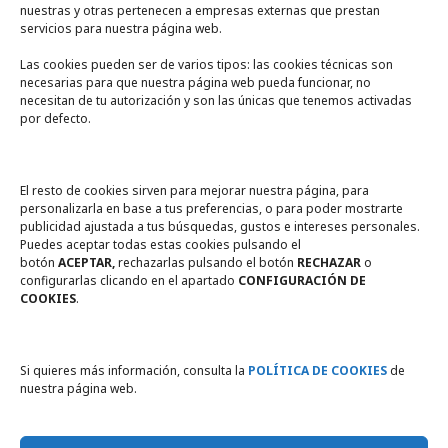
nuestras y otras pertenecen a empresas externas que prestan
servicios para nuestra página web.
Las cookies pueden ser de varios tipos: las cookies técnicas son
necesarias para que nuestra página web pueda funcionar, no
A un click
necesitan de tu autorización y son las únicas que tenemos activadas
por defecto.
Tienda online
Legal
El resto de cookies sirven para mejorar nuestra página, para
personalizarla en base a tus preferencias, o para poder mostrarte
publicidad ajustada a tus búsquedas, gustos e intereses personales.
Política de privacidad
Puedes aceptar todas estas cookies pulsando el
botón
ACEPTAR,
rechazarlas pulsando el botón
RECHAZAR
o
Política de Cookies
configurarlas clicando en el apartado
CONFIGURACIÓN DE
COOKIES
.
Compromiso con la protección
de datos personales
Si quieres más información, consulta la
POLÍTICA DE COOKIES
de
nuestra página web.