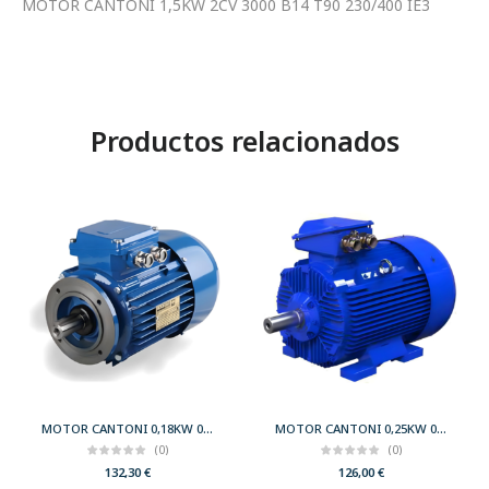
MOTOR CANTONI 1,5KW 2CV 3000 B14 T90 230/400 IE3
Productos relacionados
MOTOR CANTONI 0,18KW 0,25CV 3000 B14 T63 230/400 IE2
MOTOR CANTONI 0,25KW 0,33CV 3000 B3 T63 230/400 IE2
(0)
(0)
132,30
€
126,00
€