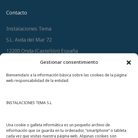
Contacto
Instalaciones Tema
S.L. Avda del Mar 72
12200 Onda (Castellón) España
Teléfono
(+34) 964 60 34 34
Gestionar consentimiento
Urgencias y whatsapp
649 406 493
Bienvenida/o a la información básica sobre las cookies de la página
web responsabilidad de la entidad:
INSTALACIONES TEMA S.L
Una cookie o galleta informática es un pequeño archivo de
información que se guarda en tu ordenador, “smartphone” o tableta
cada vez que visitas nuestra página web. Algunas cookies son