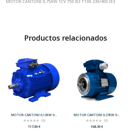
MOTOR CANTONI 0,75KW 1CV 750 B3 T100 230/400 IE3
Productos relacionados
MOTOR CANTONI 0,12KW 0,17CV 3000 B3 T56 230/400 IE2
MOTOR CANTONI 0,37KW 0,50CV 3000 B34 T71 230/400 IE2
(0)
(0)
117,00
€
168,30
€