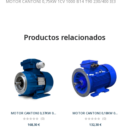
MOTOR CANTONI 0,75KW 1CV 1000 B14 T90 230/400 IE3
Productos relacionados
MOTOR CANTONI 0,37KW 0,50CV 3000 B34 T71 230/400 IE2
MOTOR CANTONI 0,18KW 0,25CV 3000 B35 T63 230/400 IE2
(0)
(0)
168,30
€
132,30
€