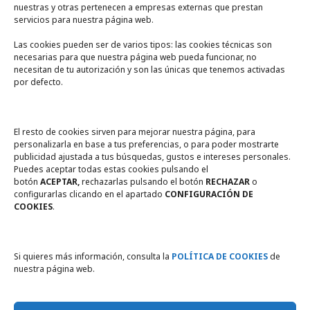
nuestras y otras pertenecen a empresas externas que prestan
servicios para nuestra página web.
Las cookies pueden ser de varios tipos: las cookies técnicas son
necesarias para que nuestra página web pueda funcionar, no
A un click
necesitan de tu autorización y son las únicas que tenemos activadas
por defecto.
Tienda online
Legal
El resto de cookies sirven para mejorar nuestra página, para
personalizarla en base a tus preferencias, o para poder mostrarte
publicidad ajustada a tus búsquedas, gustos e intereses personales.
Política de privacidad
Puedes aceptar todas estas cookies pulsando el
botón
ACEPTAR,
rechazarlas pulsando el botón
RECHAZAR
o
Política de Cookies
configurarlas clicando en el apartado
CONFIGURACIÓN DE
COOKIES
.
Compromiso con la protección
de datos personales
Si quieres más información, consulta la
POLÍTICA DE COOKIES
de
nuestra página web.