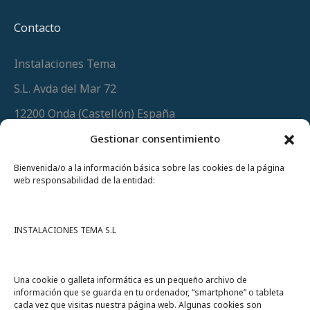
Contacto
Instalaciones Tema
S.L. Avda del Mar 72
12200 Onda (Castellón) España
Teléfono
(+34) 964 60 34 34
Gestionar consentimiento
Urgencias y whatsapp
649 406 493
Bienvenida/o a la información básica sobre las cookies de la página
web responsabilidad de la entidad:
INSTALACIONES TEMA S.L
Una cookie o galleta informática es un pequeño archivo de
información que se guarda en tu ordenador, “smartphone” o tableta
cada vez que visitas nuestra página web. Algunas cookies son