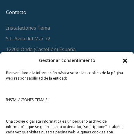
Contacto
Instalaciones Tema
S.L. Avda del Mar 72
12200 Onda (Castellón) España
Teléfono
(+34) 964 60 34 34
Gestionar consentimiento
Urgencias y whatsapp
649 406 493
Bienvenida/o a la información básica sobre las cookies de la página
web responsabilidad de la entidad:
INSTALACIONES TEMA S.L
Una cookie o galleta informática es un pequeño archivo de
información que se guarda en tu ordenador, “smartphone” o tableta
cada vez que visitas nuestra página web. Algunas cookies son