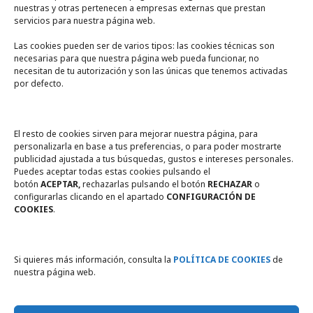
nuestras y otras pertenecen a empresas externas que prestan
servicios para nuestra página web.
Las cookies pueden ser de varios tipos: las cookies técnicas son
necesarias para que nuestra página web pueda funcionar, no
A un click
necesitan de tu autorización y son las únicas que tenemos activadas
por defecto.
Tienda online
Legal
El resto de cookies sirven para mejorar nuestra página, para
personalizarla en base a tus preferencias, o para poder mostrarte
publicidad ajustada a tus búsquedas, gustos e intereses personales.
Política de privacidad
Puedes aceptar todas estas cookies pulsando el
botón
ACEPTAR,
rechazarlas pulsando el botón
RECHAZAR
o
Política de Cookies
configurarlas clicando en el apartado
CONFIGURACIÓN DE
COOKIES
.
Compromiso con la protección
de datos personales
Si quieres más información, consulta la
POLÍTICA DE COOKIES
de
nuestra página web.