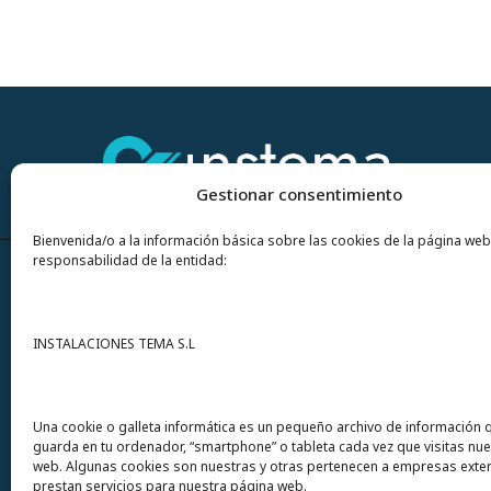
Gestionar consentimiento
Bienvenida/o a la información básica sobre las cookies de la página web
responsabilidad de la entidad:
Contacto
INSTALACIONES TEMA S.L
Instalaciones Tema
S.L. Avda del Mar 72
Una cookie o galleta informática es un pequeño archivo de información 
guarda en tu ordenador, “smartphone” o tableta cada vez que visitas nu
12200 Onda (Castellón) España
web. Algunas cookies son nuestras y otras pertenecen a empresas exte
prestan servicios para nuestra página web.