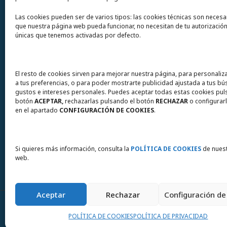
Teléfono
(+34) 964 60 34 34
Las cookies pueden ser de varios tipos: las cookies técnicas son necesa
Urgencias y whatsapp
649 406 493
que nuestra página web pueda funcionar, no necesitan de tu autorización
únicas que tenemos activadas por defecto.
El resto de cookies sirven para mejorar nuestra página, para personaliz
a tus preferencias, o para poder mostrarte publicidad ajustada a tus b
gustos e intereses personales. Puedes aceptar todas estas cookies pul
botón
ACEPTAR,
rechazarlas pulsando el botón
RECHAZAR
o configurarl
en el apartado
CONFIGURACIÓN DE COOKIES
.
Si quieres más información, consulta la
POLÍTICA DE COOKIES
de nuest
web.
Aceptar
Rechazar
Configuración de
Instema motores eléctricos para la industria ©
POLÍTICA DE COOKIES
POLÍTICA DE PRIVACIDAD