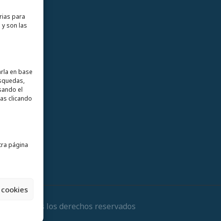
rias para
 y son las
arla en base
úsquedas,
sando el
as clicando
ra página
 cookies
 2026. Todos los derechos reservados