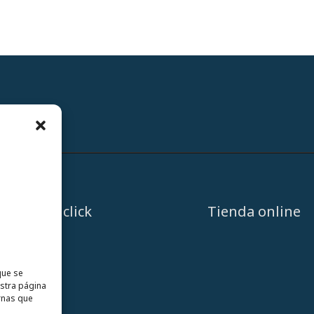
A un click
Tienda online
que se
estra página
rnas que