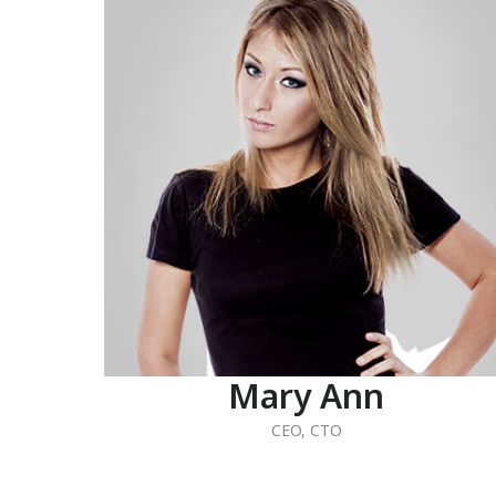
Mary Ann
CEO
,
CTO