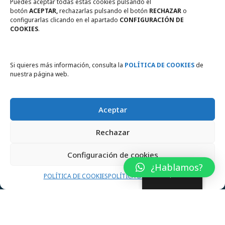
Puedes aceptar todas estas cookies pulsando el
botón
ACEPTAR,
rechazarlas pulsando el botón
RECHAZAR
o
Política de Cookies
configurarlas clicando en el apartado
CONFIGURACIÓN DE
COOKIES
.
Compromiso con la protección
de datos personales
Si quieres más información, consulta la
POLÍTICA DE COOKIES
de
nuestra página web.
Aceptar
Instema motores eléctricos para la industria © 2026. Todos los
Rechazar
derechos reservados
Configuración de cookies
¿Hablamos?
Spanish
POLÍTICA DE COOKIES
POLÍTICA DE PRIVACIDAD