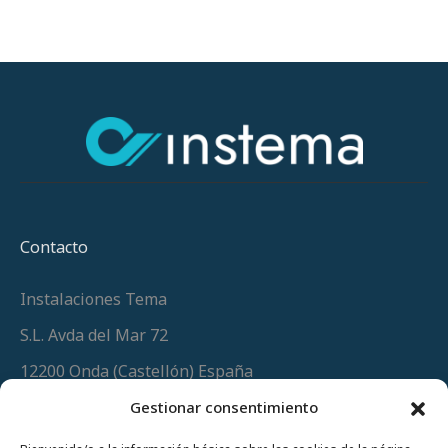
Contacto
Instalaciones Tema
S.L. Avda del Mar 72
12200 Onda (Castellón) España
Teléfono
(+34) 964 60 34 34
Gestionar consentimiento
Urgencias y whatsapp
649 406 493