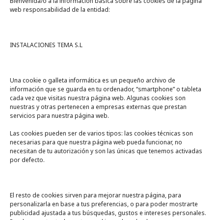
Bienvenida/o a la información básica sobre las cookies de la página
web responsabilidad de la entidad:
INSTALACIONES TEMA S.L
Una cookie o galleta informática es un pequeño archivo de
información que se guarda en tu ordenador, “smartphone” o tableta
cada vez que visitas nuestra página web. Algunas cookies son
nuestras y otras pertenecen a empresas externas que prestan
servicios para nuestra página web.
Las cookies pueden ser de varios tipos: las cookies técnicas son
necesarias para que nuestra página web pueda funcionar, no
A un click
necesitan de tu autorización y son las únicas que tenemos activadas
por defecto.
Tienda online
Legal
El resto de cookies sirven para mejorar nuestra página, para
personalizarla en base a tus preferencias, o para poder mostrarte
publicidad ajustada a tus búsquedas, gustos e intereses personales.
Política de privacidad