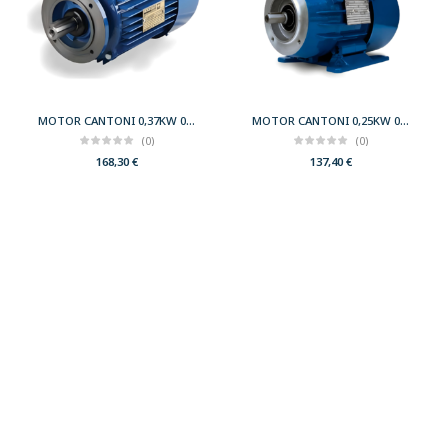
MOTOR CANTONI 0,37KW 0,50CV 3000 B14 T71 230/400 IE2
MOTOR CANTONI 0,25KW 0,33CV 3000 B34 T63 230/400 IE2
(0)
(0)
168,30
€
137,40
€