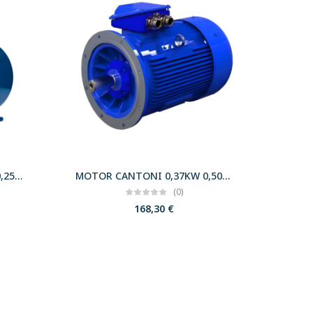
MOTOR CANTONI 0,18KW 0,25CV 3000 B34 T63 230/400 IE2
MOTOR CANTONI 0,37KW 0,50CV 3000 B5 T71 230/400 IE2
(0)
168,30
€