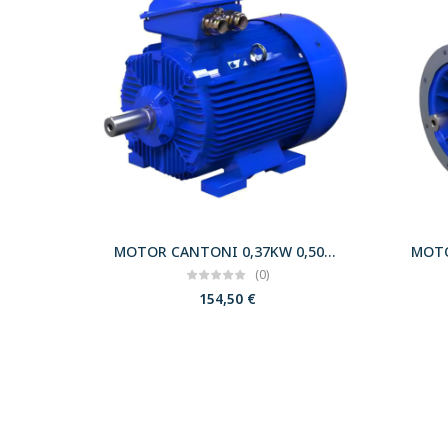
MOTOR CANTONI 0,37KW 0,50CV 3000 B3 T71 230/400 IE2
(0)
154,50
€