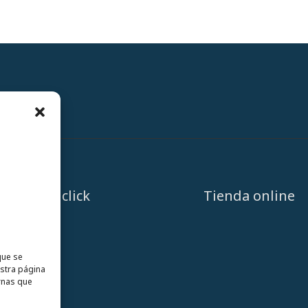
A un click
Tienda online
que se
estra página
rnas que