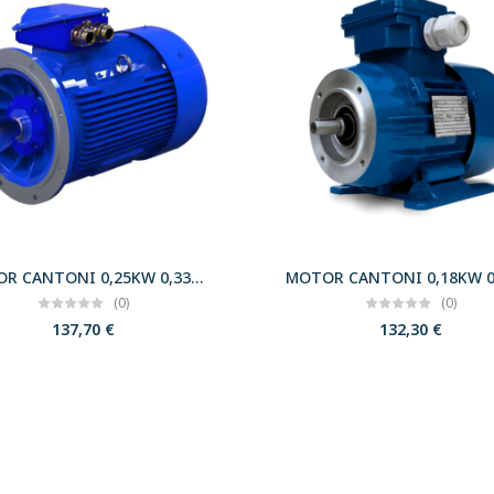
MOTOR CANTONI 0,25KW 0,33CV 3000 B5 T63 230/400 IE2
(0)
(0)
137,70
€
132,30
€