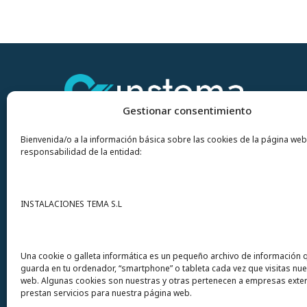
Gestionar consentimiento
Bienvenida/o a la información básica sobre las cookies de la página web
responsabilidad de la entidad:
Contacto
INSTALACIONES TEMA S.L
Instalaciones Tema
S.L. Avda del Mar 72
Una cookie o galleta informática es un pequeño archivo de información 
guarda en tu ordenador, “smartphone” o tableta cada vez que visitas nu
12200 Onda (Castellón) España
web. Algunas cookies son nuestras y otras pertenecen a empresas exte
prestan servicios para nuestra página web.
Teléfono
(+34) 964 60 34 34