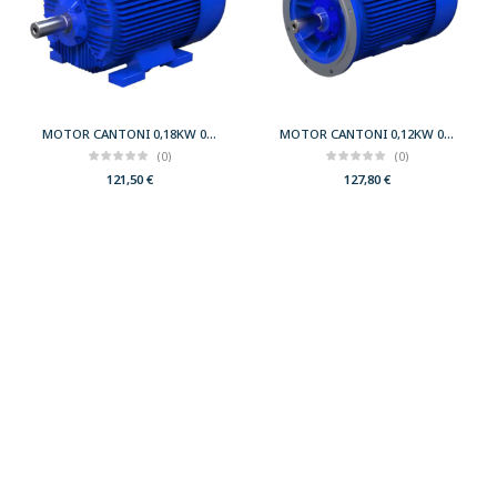
MOTOR CANTONI 0,18KW 0,25CV 3000 B3 T63 230/400 IE2
MOTOR CANTONI 0,12KW 0,17CV 3000 B5 T56 230/400 IE2
(0)
(0)
121,50
€
127,80
€