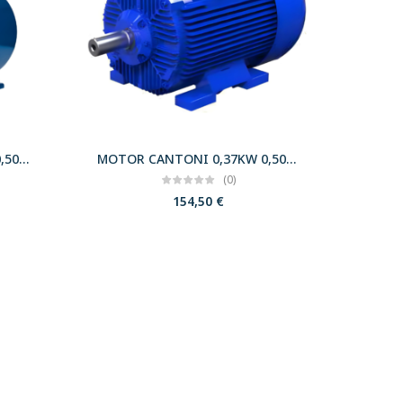
MOTOR CANTONI 0,37KW 0,50CV 3000 B34 T71 230/400 IE2
MOTOR CANTONI 0,37KW 0,50CV 3000 B3 T71 230/400 IE2
(0)
154,50
€