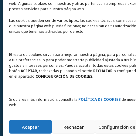
12200 Onda (Castellón) España
web. Algunas cookies son nuestras y otras pertenecen a empresas exte
prestan servicios para nuestra página web.
Teléfono
(+34) 964 60 34 34
Las cookies pueden ser de varios tipos: las cookies técnicas son necesa
Urgencias y whatsapp
649 406 493
que nuestra página web pueda funcionar, no necesitan de tu autorización
únicas que tenemos activadas por defecto.
El resto de cookies sirven para mejorar nuestra página, para personaliz
a tus preferencias, o para poder mostrarte publicidad ajustada a tus b
gustos e intereses personales. Puedes aceptar todas estas cookies pul
botón
ACEPTAR,
rechazarlas pulsando el botón
RECHAZAR
o configurarl
en el apartado
CONFIGURACIÓN DE COOKIES
.
Si quieres más información, consulta la
POLÍTICA DE COOKIES
de nuest
web.
Aceptar
Rechazar
Configuración de