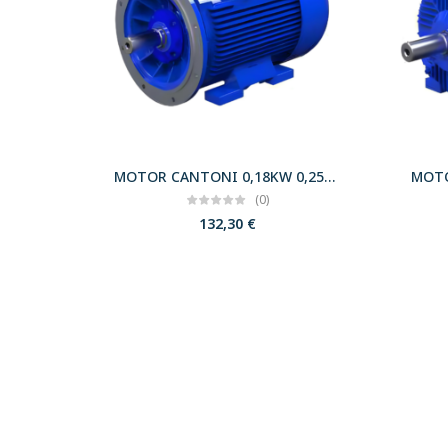
MOTOR CANTONI 0,18KW 0,25CV 3000 B35 T63 230/400 IE2
(0)
132,30
€