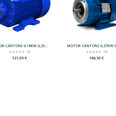
MOTOR CANTONI 0,18KW 0,25CV 3000 B3 T63 230/400 IE2
(0)
(0)
121,50
€
168,30
€