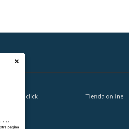
A un click
Tienda online
que se
estra página