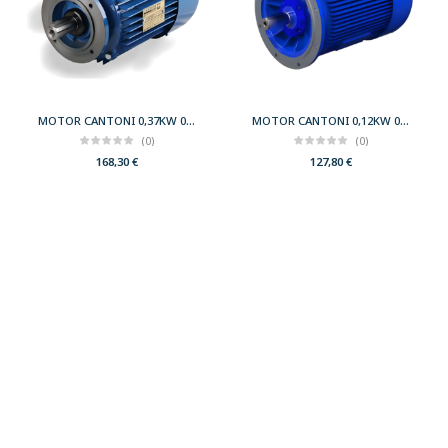
MOTOR CANTONI 0,37KW 0,50CV 3000 B14 T71 230/400 IE2
MOTOR CANTONI 0,12KW 0,17CV 3000 B5 T56 230/400 IE2
(0)
(0)
168,30
€
127,80
€