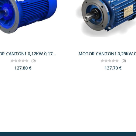
MOTOR CANTONI 0,12KW 0,17CV 3000 B5 T56 230/400 IE2
(0)
(0)
127,80
€
137,70
€