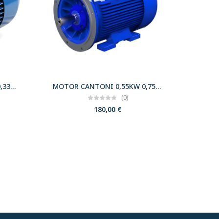
MOTOR CANTONI 0,25KW 0,33CV 3000 B14 T63 230/400 IE2
MOTOR CANTONI 0,55KW 0,75CV 3000 B35 T71 230/400 IE2
(0)
180,00
€