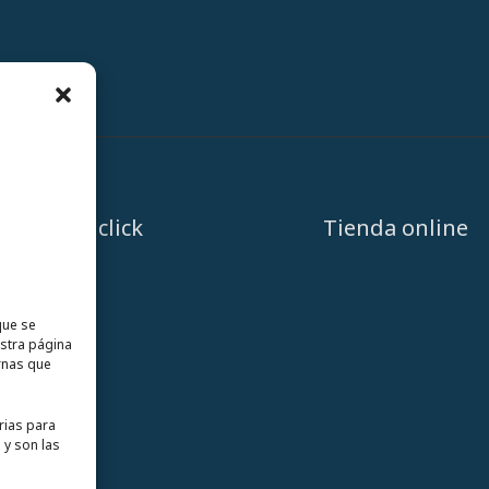
A un click
Tienda online
que se
estra página
rnas que
rias para
 y son las