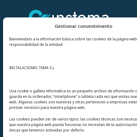
Gestionar consentimiento
Bienvenida/o a la información básica sobre las cookies de la página web
responsabilidad de la entidad:
Contacto
INSTALACIONES TEMA S.L
Instalaciones Tema
S.L. Avda del Mar 72
Una cookie o galleta informática es un pequeño archivo de información 
guarda en tu ordenador, “smartphone” o tableta cada vez que visitas nu
12200 Onda (Castellón) España
web. Algunas cookies son nuestras y otras pertenecen a empresas exte
prestan servicios para nuestra página web.
Teléfono
(+34) 964 60 34 34
Las cookies pueden ser de varios tipos: las cookies técnicas son necesa
Urgencias y whatsapp
649 406 493
que nuestra página web pueda funcionar, no necesitan de tu autorización
únicas que tenemos activadas por defecto.