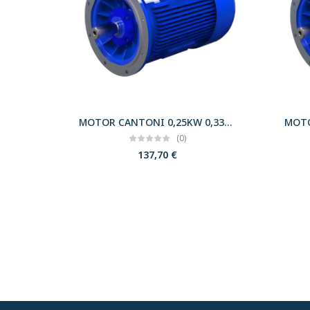
MOTOR CANTONI 0,25KW 0,33CV 3000 B5 T63 230/400 IE2
(0)
137,70
€