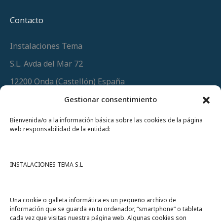
Contacto
Instalaciones Tema
S.L. Avda del Mar 72
12200 Onda (Castellón) España
Teléfono
(+34) 964 60 34 34
Gestionar consentimiento
Urgencias y whatsapp
649 406 493
Bienvenida/o a la información básica sobre las cookies de la página
web responsabilidad de la entidad:
INSTALACIONES TEMA S.L
Una cookie o galleta informática es un pequeño archivo de
información que se guarda en tu ordenador, “smartphone” o tableta
cada vez que visitas nuestra página web. Algunas cookies son