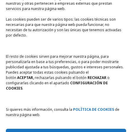
nuestras y otras pertenecen a empresas externas que prestan
servicios para nuestra página web.
Las cookies pueden ser de varios tipos: las cookies técnicas son
necesarias para que nuestra página web pueda funcionar, no
A un click
necesitan de tu autorización y son las únicas que tenemos activadas
por defecto.
Tienda online
Legal
El resto de cookies sirven para mejorar nuestra página, para
personalizarla en base a tus preferencias, o para poder mostrarte
publicidad ajustada a tus búsquedas, gustos e intereses personales.
Política de privacidad
Puedes aceptar todas estas cookies pulsando el
botón
ACEPTAR,
rechazarlas pulsando el botón
RECHAZAR
o
Política de Cookies
configurarlas clicando en el apartado
CONFIGURACIÓN DE
COOKIES
.
Compromiso con la protección
de datos personales
Si quieres más información, consulta la
POLÍTICA DE COOKIES
de
nuestra página web.