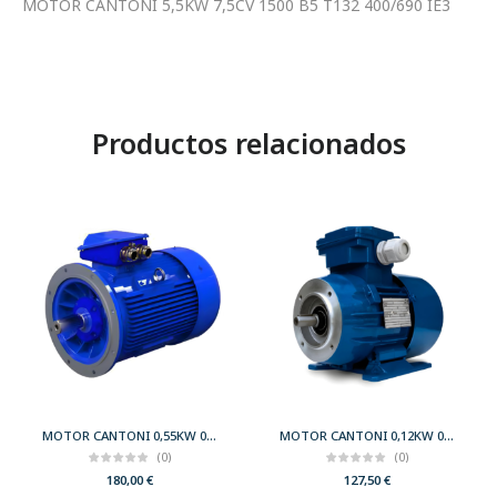
MOTOR CANTONI 5,5KW 7,5CV 1500 B5 T132 400/690 IE3
Productos relacionados
MOTOR CANTONI 0,55KW 0,75CV 3000 B5 T71 230/400 IE2
MOTOR CANTONI 0,12KW 0,17CV 3000 B34 T56 230/400 IE2
(0)
(0)
180,00
€
127,50
€