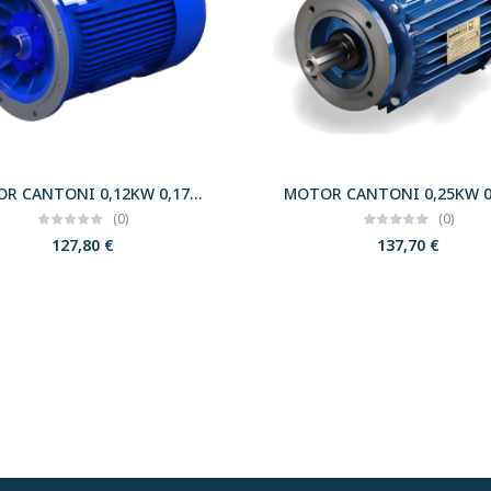
MOTOR CANTONI 0,12KW 0,17CV 3000 B5 T56 230/400 IE2
(0)
(0)
127,80
€
137,70
€