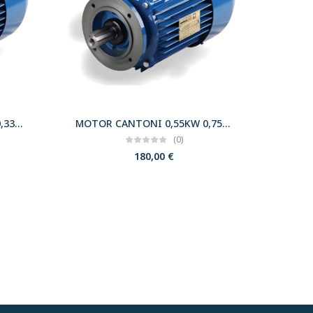
MOTOR CANTONI 0,25KW 0,33CV 3000 B14 T63 230/400 IE2
MOTOR CANTONI 0,55KW 0,75CV 3000 B14 T71 230/400 IE2
(0)
180,00
€