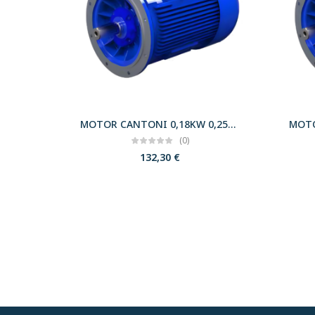
MOTOR CANTONI 0,18KW 0,25CV 3000 B5 T63 230/400 IE2
(0)
132,30
€