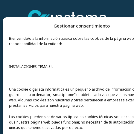
Gestionar consentimiento
Bienvenida/o a la información básica sobre las cookies de la página web
responsabilidad de la entidad:
Contacto
INSTALACIONES TEMA S.L
Instalaciones Tema
S.L. Avda del Mar 72
Una cookie o galleta informática es un pequeño archivo de información 
guarda en tu ordenador, “smartphone” o tableta cada vez que visitas nu
12200 Onda (Castellón) España
web. Algunas cookies son nuestras y otras pertenecen a empresas exte
prestan servicios para nuestra página web.
Teléfono
(+34) 964 60 34 34
Las cookies pueden ser de varios tipos: las cookies técnicas son necesa
Urgencias y whatsapp
649 406 493
que nuestra página web pueda funcionar, no necesitan de tu autorización
únicas que tenemos activadas por defecto.