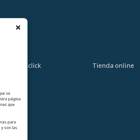
A un click
Tienda online
que se
estra página
rnas que
rias para
 y son las