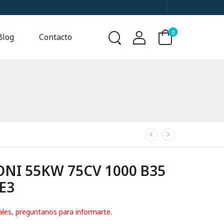
0
Blog
Contacto
I 55KW 75CV 1000 B35
IE3
ales, preguntanos para informarte.