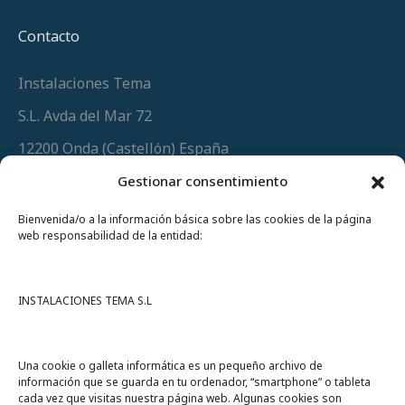
Contacto
Instalaciones Tema
S.L. Avda del Mar 72
12200 Onda (Castellón) España
Teléfono
(+34) 964 60 34 34
Gestionar consentimiento
Urgencias y whatsapp
649 406 493
Bienvenida/o a la información básica sobre las cookies de la página
web responsabilidad de la entidad:
INSTALACIONES TEMA S.L
Una cookie o galleta informática es un pequeño archivo de
información que se guarda en tu ordenador, “smartphone” o tableta
cada vez que visitas nuestra página web. Algunas cookies son