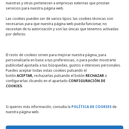
nuestras y otras pertenecen a empresas externas que prestan
servicios para nuestra página web.
Las cookies pueden ser de varios tipos: las cookies técnicas son
necesarias para que nuestra página web pueda funcionar, no
A un click
necesitan de tu autorización y son las únicas que tenemos activadas
por defecto.
Tienda online
Legal
El resto de cookies sirven para mejorar nuestra página, para
personalizarla en base a tus preferencias, o para poder mostrarte
publicidad ajustada a tus búsquedas, gustos e intereses personales.
Política de privacidad
Puedes aceptar todas estas cookies pulsando el
botón
ACEPTAR,
rechazarlas pulsando el botón
RECHAZAR
o
Política de Cookies
configurarlas clicando en el apartado
CONFIGURACIÓN DE
COOKIES
.
Compromiso con la protección
de datos personales
Si quieres más información, consulta la
POLÍTICA DE COOKIES
de
nuestra página web.