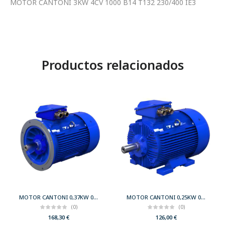
MOTOR CANTONI 3KW 4CV 1000 B14 T132 230/400 IE3
Productos relacionados
MOTOR CANTONI 0,37KW 0,50CV 3000 B5 T71 230/400 IE2
MOTOR CANTONI 0,25KW 0,33CV 3000 B3 T63 230/400 IE2
(0)
(0)
168,30
€
126,00
€