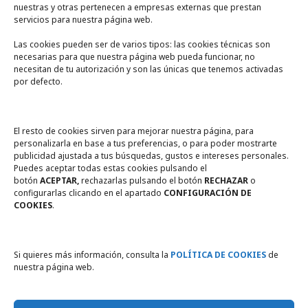
nuestras y otras pertenecen a empresas externas que prestan
servicios para nuestra página web.
Las cookies pueden ser de varios tipos: las cookies técnicas son
necesarias para que nuestra página web pueda funcionar, no
A un click
necesitan de tu autorización y son las únicas que tenemos activadas
por defecto.
Tienda online
Legal
El resto de cookies sirven para mejorar nuestra página, para
personalizarla en base a tus preferencias, o para poder mostrarte
publicidad ajustada a tus búsquedas, gustos e intereses personales.
Política de privacidad
Puedes aceptar todas estas cookies pulsando el
botón
ACEPTAR,
rechazarlas pulsando el botón
RECHAZAR
o
Política de Cookies
configurarlas clicando en el apartado
CONFIGURACIÓN DE
COOKIES
.
Compromiso con la protección
de datos personales
Si quieres más información, consulta la
POLÍTICA DE COOKIES
de
nuestra página web.