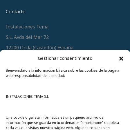
Contacto
Instalaciones Tema
S.L. Avda del Mar 72
12200 Onda (Castellón) España
Teléfono
(+34) 964 60 34 34
Gestionar consentimiento
Urgencias y whatsapp
649 406 493
Bienvenida/o a la información básica sobre las cookies de la página
web responsabilidad de la entidad:
INSTALACIONES TEMA S.L
Una cookie o galleta informática es un pequeño archivo de
información que se guarda en tu ordenador, “smartphone” o tableta
cada vez que visitas nuestra página web. Algunas cookies son