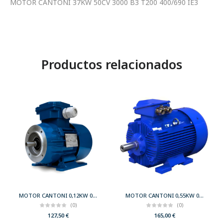
MOTOR CANTONI 37KW 50CV 3000 B3 T200 400/690 IE3
Productos relacionados
MOTOR CANTONI 0,12KW 0,17CV 3000 B34 T56 230/400 IE2
MOTOR CANTONI 0,55KW 0,75CV 3000 B3 T71 230/400 IE2
(0)
(0)
127,50
€
165,00
€