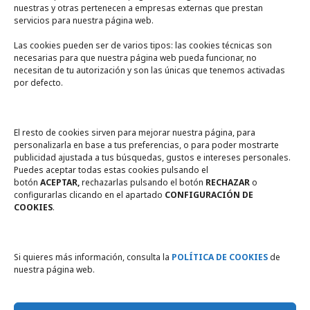
nuestras y otras pertenecen a empresas externas que prestan
servicios para nuestra página web.
Las cookies pueden ser de varios tipos: las cookies técnicas son
necesarias para que nuestra página web pueda funcionar, no
A un click
necesitan de tu autorización y son las únicas que tenemos activadas
por defecto.
Tienda online
Legal
El resto de cookies sirven para mejorar nuestra página, para
personalizarla en base a tus preferencias, o para poder mostrarte
publicidad ajustada a tus búsquedas, gustos e intereses personales.
Política de privacidad
Puedes aceptar todas estas cookies pulsando el
botón
ACEPTAR,
rechazarlas pulsando el botón
RECHAZAR
o
Política de Cookies
configurarlas clicando en el apartado
CONFIGURACIÓN DE
COOKIES
.
Compromiso con la protección
de datos personales
Si quieres más información, consulta la
POLÍTICA DE COOKIES
de
nuestra página web.