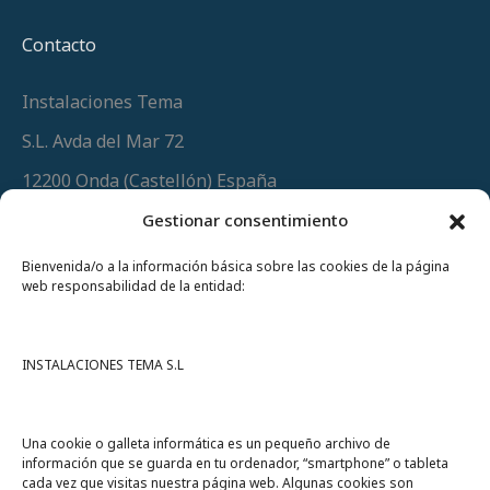
Contacto
Instalaciones Tema
S.L. Avda del Mar 72
12200 Onda (Castellón) España
Teléfono
(+34) 964 60 34 34
Gestionar consentimiento
Urgencias y whatsapp
649 406 493
Bienvenida/o a la información básica sobre las cookies de la página
web responsabilidad de la entidad:
INSTALACIONES TEMA S.L
Una cookie o galleta informática es un pequeño archivo de
información que se guarda en tu ordenador, “smartphone” o tableta
cada vez que visitas nuestra página web. Algunas cookies son