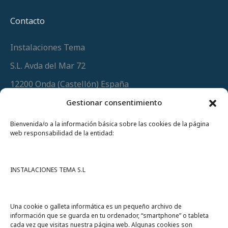
Contacto
Instalaciones Tema
S.L. Avda del Mar 72
12200 Onda (Castellón) España
Teléfono
(+34) 964 60 34 34
Gestionar consentimiento
Urgencias y whatsapp
649 406 493
Bienvenida/o a la información básica sobre las cookies de la página
web responsabilidad de la entidad:
INSTALACIONES TEMA S.L
Una cookie o galleta informática es un pequeño archivo de
información que se guarda en tu ordenador, “smartphone” o tableta
cada vez que visitas nuestra página web. Algunas cookies son