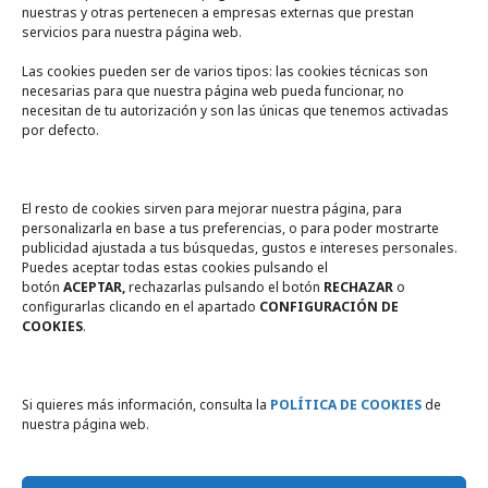
nuestras y otras pertenecen a empresas externas que prestan
servicios para nuestra página web.
Las cookies pueden ser de varios tipos: las cookies técnicas son
necesarias para que nuestra página web pueda funcionar, no
A un click
necesitan de tu autorización y son las únicas que tenemos activadas
por defecto.
Tienda online
Legal
El resto de cookies sirven para mejorar nuestra página, para
personalizarla en base a tus preferencias, o para poder mostrarte
publicidad ajustada a tus búsquedas, gustos e intereses personales.
Política de privacidad
Puedes aceptar todas estas cookies pulsando el
botón
ACEPTAR,
rechazarlas pulsando el botón
RECHAZAR
o
Política de Cookies
configurarlas clicando en el apartado
CONFIGURACIÓN DE
COOKIES
.
Compromiso con la protección
de datos personales
Si quieres más información, consulta la
POLÍTICA DE COOKIES
de
nuestra página web.