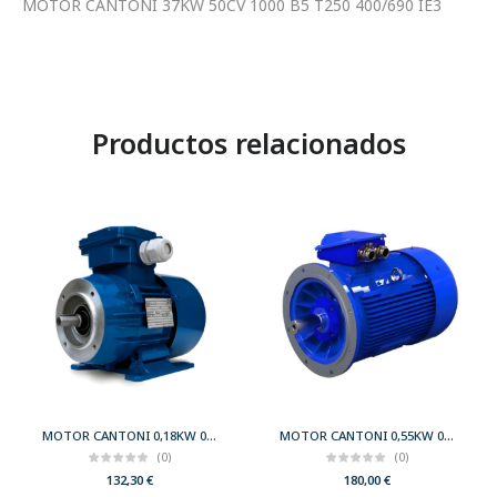
MOTOR CANTONI 37KW 50CV 1000 B5 T250 400/690 IE3
Productos relacionados
MOTOR CANTONI 0,18KW 0,25CV 3000 B34 T63 230/400 IE2
MOTOR CANTONI 0,55KW 0,75CV 3000 B5 T71 230/400 IE2
(0)
(0)
132,30
€
180,00
€