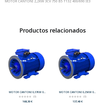
MOTOR CANTONI 2,2KW 3CV 750 B5 T132 400/690 IE3
Productos relacionados
MOTOR CANTONI 0,37KW 0,50CV 3000 B35 T71 230/400 IE2
MOTOR CANTONI 0,25KW 0,33CV 3000 B35 T63 230/400 IE2
(0)
(0)
168,30
€
137,40
€