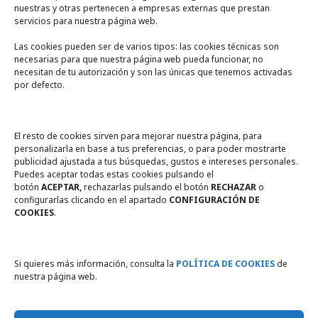
nuestras y otras pertenecen a empresas externas que prestan
servicios para nuestra página web.
Las cookies pueden ser de varios tipos: las cookies técnicas son
necesarias para que nuestra página web pueda funcionar, no
A un click
necesitan de tu autorización y son las únicas que tenemos activadas
por defecto.
Tienda online
Legal
El resto de cookies sirven para mejorar nuestra página, para
personalizarla en base a tus preferencias, o para poder mostrarte
publicidad ajustada a tus búsquedas, gustos e intereses personales.
Política de privacidad
Puedes aceptar todas estas cookies pulsando el
botón
ACEPTAR,
rechazarlas pulsando el botón
RECHAZAR
o
Política de Cookies
configurarlas clicando en el apartado
CONFIGURACIÓN DE
COOKIES
.
Compromiso con la protección
de datos personales
Si quieres más información, consulta la
POLÍTICA DE COOKIES
de
nuestra página web.