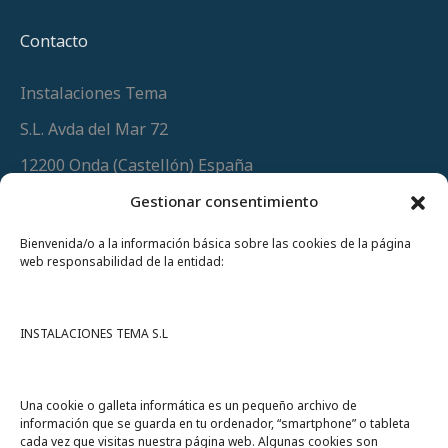
Contacto
Instalaciones Tema
S.L. Avda del Mar 72
12200 Onda (Castellón) España
Teléfono
(+34) 964 60 34 34
Gestionar consentimiento
Urgencias y whatsapp
649 406 493
Bienvenida/o a la información básica sobre las cookies de la página
web responsabilidad de la entidad:
INSTALACIONES TEMA S.L
Una cookie o galleta informática es un pequeño archivo de
información que se guarda en tu ordenador, “smartphone” o tableta
cada vez que visitas nuestra página web. Algunas cookies son